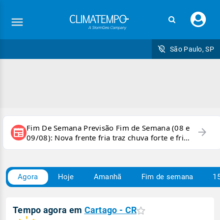
Faç
seu
logi
São Paulo, SP
Fim De Semana Previsão Fim de Semana (08 e
arrow_forward
newspaper
09/08): Nova frente fria traz chuva forte e frio
para áreas do país
Agora
Hoje
Amanhã
Fim de semana
15
Tempo agora em
Cartago - CR