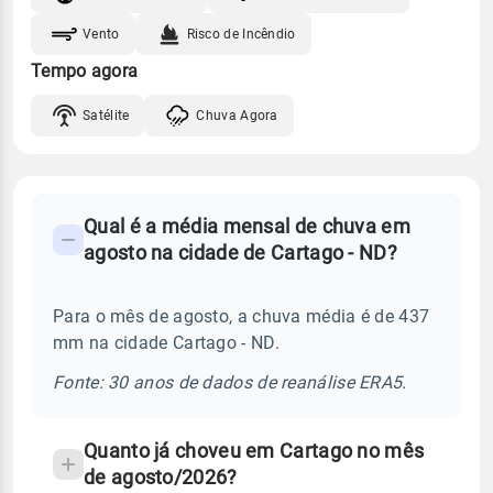
Vento
Risco de Incêndio
Tempo agora
Satélite
Chuva Agora
FAQ
Qual é a média mensal de chuva em
-
agosto na cidade de Cartago - ND?
Perguntas
frequentes
Para o mês de agosto, a chuva média é de 437
sobre
mm na cidade Cartago - ND.
chuva
e
Fonte: 30 anos de dados de reanálise ERA5.
temperatura
Quanto já choveu em Cartago no mês
de agosto/2026?