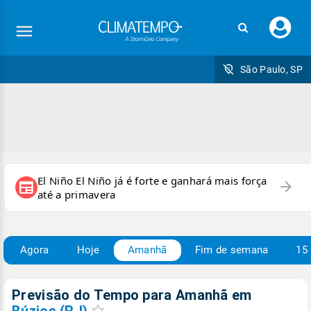
Faç
seu
logi
São Paulo, SP
El Niño El Niño já é forte e ganhará mais força
arrow_forward
newspaper
até a primavera
Agora
Hoje
Amanhã
Fim de semana
15 
Previsão do Tempo para Amanhã
em