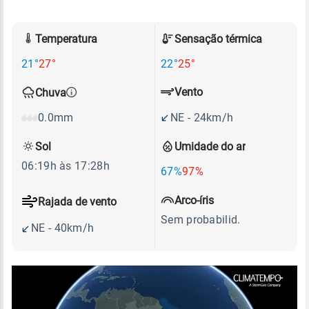
Temperatura
Sensação térmica
21°
27°
22°
25°
Vento
Chuva
NE - 24km/h
0.0mm
Sol
Umidade do ar
06:19h às 17:28h
67%
97%
Arco-íris
Rajada de vento
Sem probabilid.
NE - 40km/h