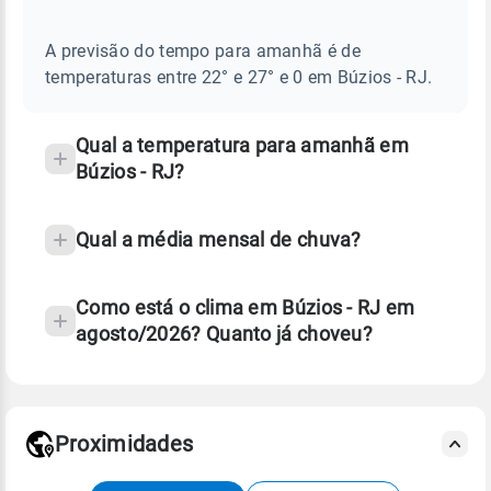
AMANHÃ
E
frequentes
NOTÍCIAS
EM
A previsão do tempo para amanhã é de
sobre
BÚZIOS
temperaturas entre 22° e 27° e 0 em Búzios - RJ.
-
chuva
RJ
e
temperatura
Qual a temperatura para amanhã em
Búzios - RJ?
Qual a média mensal de chuva?
Como está o clima em Búzios - RJ em
agosto/2026? Quanto já choveu?
Fonte: 30 anos de dados de reanálise ERA5.
Proximidades
Fonte: dados combinados de estações