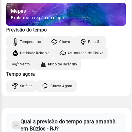
Mapas
Explore sua região no mapa
Previsão do tempo
Temperatura
Chuva
Pressão
Umidade Relativa
Acumulado de Chuva
Vento
Risco de Incêndio
Tempo agora
Satélite
Chuva Agora
FAQ
CLIMA,
PREVISÃO
Qual a previsão do tempo para amanhã
-
DO
em Búzios - RJ?
TEMPO
Perguntas