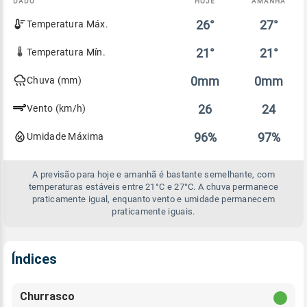
DADO
HOJE
AMANHÃ
Comparativo
26°
27°
Temperatura Máx.
entre
a
previsão
21°
21°
Temperatura Mín.
de
hoje
0mm
0mm
Chuva (mm)
e
amanhã
26
24
Vento (km/h)
96%
97%
Umidade Máxima
A previsão para hoje e amanhã é bastante semelhante, com
temperaturas estáveis entre 21°C e 27°C. A chuva permanece
praticamente igual, enquanto vento e umidade permanecem
praticamente iguais.
Índices
Churrasco