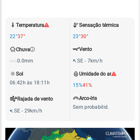
Temperatura
Sensação térmica
22°
37°
23°
30°
Vento
Chuva
SE - 7km/h
0.0mm
Sol
Umidade do ar
06:42h às 18:11h
15%
41%
Arco-íris
Rajada de vento
Sem probabilid.
SE - 29km/h