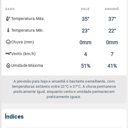
DADO
HOJE
AMANHÃ
Comparativo
35°
37°
Temperatura Máx.
entre
a
previsão
23°
22°
Temperatura Mín.
de
hoje
0mm
0mm
Chuva (mm)
e
amanhã
4
7
Vento (km/h)
51%
41%
Umidade Máxima
A previsão para hoje e amanhã é bastante semelhante, com
temperaturas estáveis entre 22°C e 37°C. A chuva permanece
praticamente igual, enquanto vento e umidade permanecem
praticamente iguais.
Índices