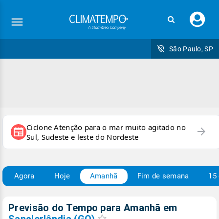
Faç
seu
logi
São Paulo, SP
Ciclone Atenção para o mar muito agitado no
arrow_forward
newspaper
Sul, Sudeste e leste do Nordeste
Agora
Hoje
Amanhã
Fim de semana
15 
Previsão do Tempo para Amanhã
em