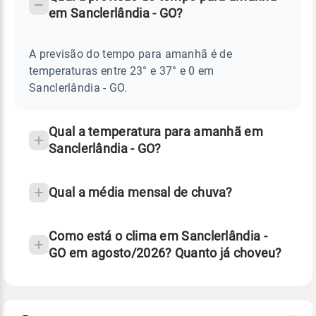
-
DO
em Sanclerlândia - GO?
TEMPO
Perguntas
AMANHÃ
E
frequentes
NOTÍCIAS
EM
A previsão do tempo para amanhã é de
sobre
SANCLERLÂNDIA
temperaturas entre 23° e 37° e 0 em
-
chuva
GO
Sanclerlândia - GO.
e
temperatura
Qual a temperatura para amanhã em
Sanclerlândia - GO?
Qual a média mensal de chuva?
Como está o clima em Sanclerlândia -
GO em agosto/2026? Quanto já choveu?
Fonte: 30 anos de dados de reanálise ERA5.