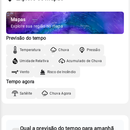
Mapas
Explore sua região no mapa
Previsão do tempo
Temperatura
Chuva
Pressão
Umidade Relativa
Acumulado de Chuva
Vento
Risco de Incêndio
Tempo agora
Satélite
Chuva Agora
FAQ
CLIMA,
PREVISÃO
Qual a previsão do tempo para amanhã