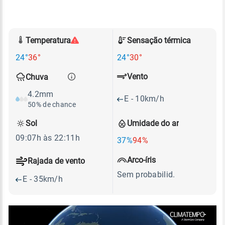
Temperatura
Sensação térmica
24°
36°
24°
30°
Vento
Chuva
4.2mm
E - 10km/h
50% de chance
Sol
Umidade do ar
09:07h às 22:11h
37%
94%
Arco-íris
Rajada de vento
Sem probabilid.
E - 35km/h