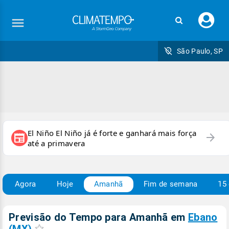
Faç
seu
logi
São Paulo, SP
El Niño El Niño já é forte e ganhará mais força
arrow_forward
newspaper
até a primavera
Agora
Hoje
Amanhã
Fim de semana
15 
Previsão do Tempo para Amanhã
em
Ebano