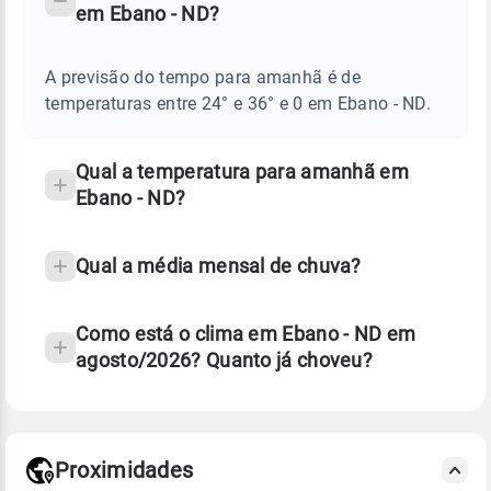
em Ebano - ND?
TEMPO
Perguntas
AMANHÃ
E
frequentes
NOTÍCIAS
EM
A previsão do tempo para amanhã é de
sobre
EBANO
temperaturas entre 24° e 36° e 0 em Ebano - ND.
-
chuva
ND
e
temperatura
Qual a temperatura para amanhã em
Ebano - ND?
Qual a média mensal de chuva?
Como está o clima em Ebano - ND em
agosto/2026? Quanto já choveu?
Fonte: 30 anos de dados de reanálise ERA5.
Proximidades