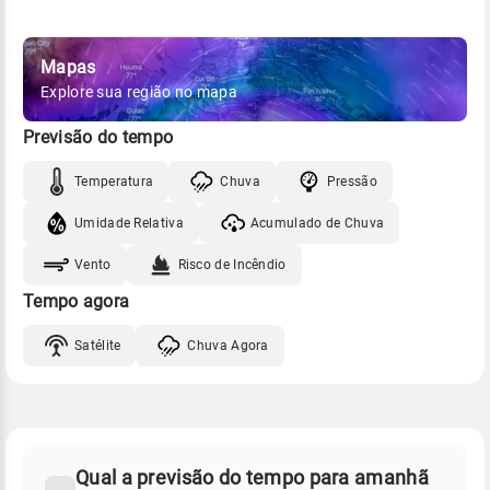
Mapas
Explore sua região no mapa
Previsão do tempo
Temperatura
Chuva
Pressão
Umidade Relativa
Acumulado de Chuva
Vento
Risco de Incêndio
Tempo agora
Satélite
Chuva Agora
FAQ
CLIMA,
PREVISÃO
Qual a previsão do tempo para amanhã
-
DO