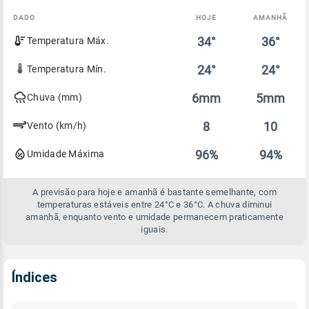
DADO
HOJE
AMANHÃ
Comparativo
34°
36°
Temperatura Máx.
entre
a
previsão
24°
24°
Temperatura Mín.
de
hoje
6mm
5mm
Chuva (mm)
e
amanhã
8
10
Vento (km/h)
96%
94%
Umidade Máxima
A previsão para hoje e amanhã é bastante semelhante, com
temperaturas estáveis entre 24°C e 36°C. A chuva diminui
amanhã, enquanto vento e umidade permanecem praticamente
iguais.
Índices