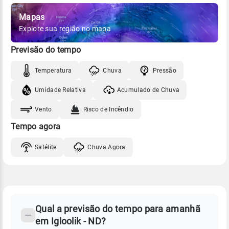
Mapas
Explore sua região no mapa
Previsão do tempo
Temperatura
Chuva
Pressão
Umidade Relativa
Acumulado de Chuva
Vento
Risco de Incêndio
Tempo agora
Satélite
Chuva Agora
FAQ
CLIMA,
PREVISÃO
Qual a previsão do tempo para amanhã
-
DO
em Igloolik - ND?
TEMPO
Perguntas
AMANHÃ