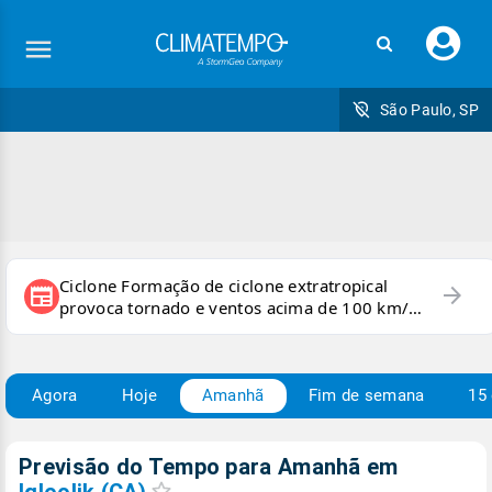
Faç
seu
logi
São Paulo, SP
Ciclone Formação de ciclone extratropical
arrow_forward
newspaper
provoca tornado e ventos acima de 100 km/h
no RS
Agora
Hoje
Amanhã
Fim de semana
15 
Previsão do Tempo para Amanhã
em