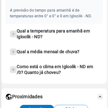
E
frequentes
NOTÍCIAS
EM
A previsão do tempo para amanhã é de
sobre
IGLOOLIK
temperaturas entre 0° e 0° e 0 em Igloolik - ND.
-
chuva
ND
e
temperatura
Qual a temperatura para amanhã em
Igloolik - ND?
Qual a média mensal de chuva?
Como está o clima em Igloolik - ND em
/0? Quanto já choveu?
Fonte: 30 anos de dados de reanálise ERA5.
Proximidades
Fonte: dados combinados de estações
meteorológicas e satélite do Centro de Previsão