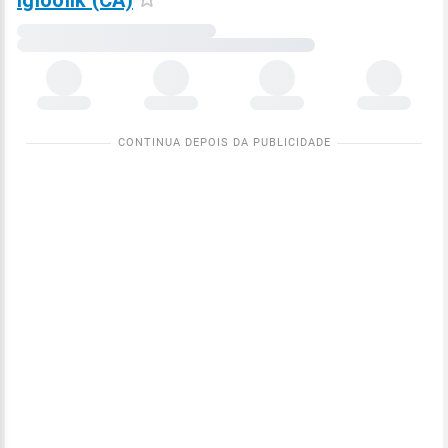
Igloolik (CA)
Carregando
dados
meteorológicos