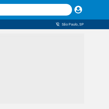
Faça
seu
login
São Paulo, SP