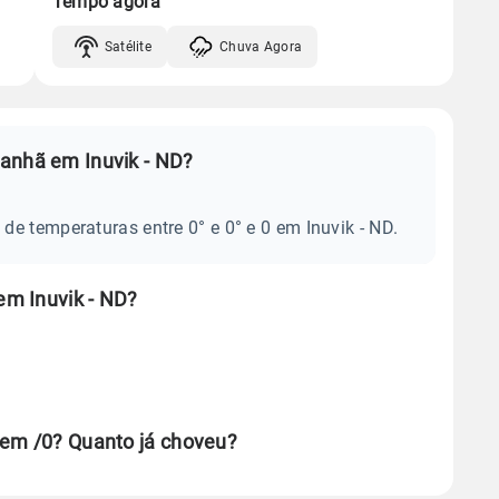
Tempo agora
Satélite
Chuva Agora
anhã em Inuvik - ND?
e temperaturas entre 0° e 0° e 0 em Inuvik - ND.
em Inuvik - ND?
 em /0? Quanto já choveu?
se ERA5.