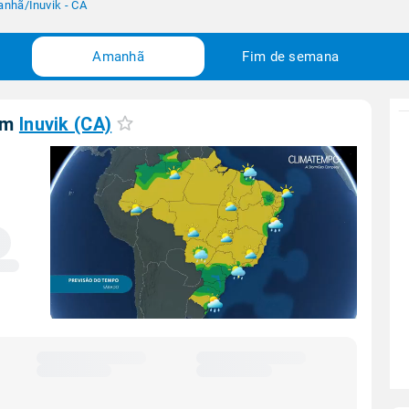
anhã
/
Inuvik - CA
Amanhã
Fim de semana
em
Inuvik (CA)