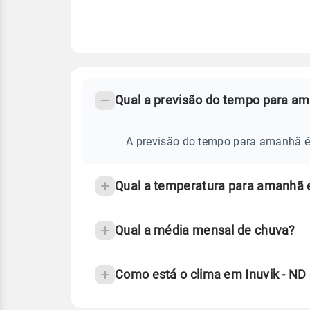
FAQ
CLIMA,
PREVISÃO
Qual a previsão do tempo para am
-
DO
TEMPO
Perguntas
AMANHÃ
E
frequentes
A previsão do tempo para amanhã é d
NOTÍCIAS
EM
sobre
INUVIK
-
chuva
ND
Qual a temperatura para amanhã 
e
temperatura
Qual a média mensal de chuva?
Como está o clima em Inuvik - ND
Fonte: 30 anos de dados de reanáli