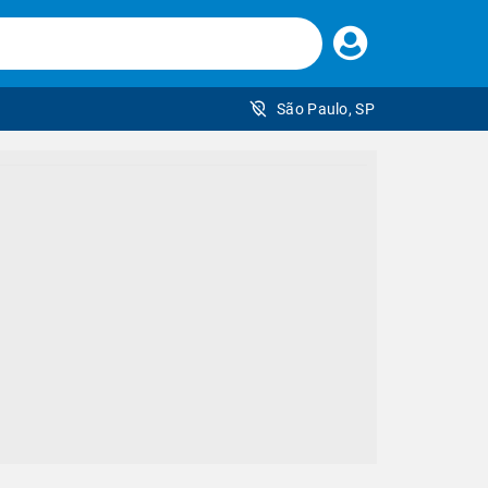
Faça
seu
login
São Paulo, SP