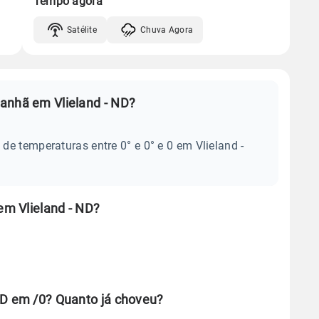
Tempo agora
Satélite
Chuva Agora
anhã em Vlieland - ND?
e temperaturas entre 0° e 0° e 0 em Vlieland -
m Vlieland - ND?
ND em /0? Quanto já choveu?