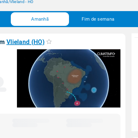
anhã
/
Vlieland - HO
Amanhã
Fim de semana
em
Vlieland (HO)