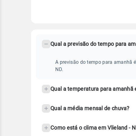
FAQ
CLIMA,
PREVISÃO
Qual a previsão do tempo para am
-
DO
TEMPO
Perguntas
AMANHÃ
E
frequentes
A previsão do tempo para amanhã é d
NOTÍCIAS
EM
sobre
ND.
VLIELAND
-
chuva
ND
e
Qual a temperatura para amanhã e
temperatura
Qual a média mensal de chuva?
Como está o clima em Vlieland - 