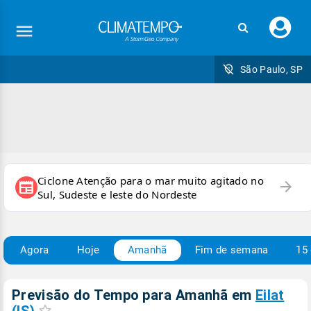
Faç
seu
logi
São Paulo, SP
Ciclone Atenção para o mar muito agitado no
arrow_forward
newspaper
Sul, Sudeste e leste do Nordeste
Agora
Hoje
Amanhã
Fim de semana
15 
Previsão do Tempo para Amanhã
em
Eilat