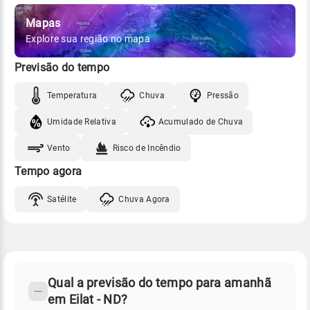
Mapas
Explore sua região no mapa
Previsão do tempo
Temperatura
Chuva
Pressão
Umidade Relativa
Acumulado de Chuva
Vento
Risco de Incêndio
Tempo agora
Satélite
Chuva Agora
FAQ
CLIMA,
PREVISÃO
Qual a previsão do tempo para amanhã
-
DO
em Eilat - ND?
TEMPO
Perguntas
AMANHÃ