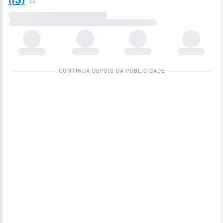
(IS)
Carregando
dados
meteorológicos