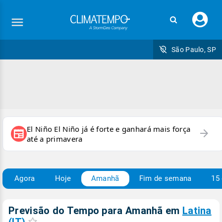
Faç
seu
logi
São Paulo, SP
El Niño El Niño já é forte e ganhará mais força
arrow_forward
newspaper
até a primavera
Agora
Hoje
Amanhã
Fim de semana
15 
Previsão do Tempo para Amanhã
em
Latina