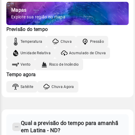
Mapas
Explore sua região no mapa
Previsão do tempo
Temperatura
Chuva
Pressão
Umidade Relativa
Acumulado de Chuva
Vento
Risco de Incêndio
Tempo agora
Satélite
Chuva Agora
FAQ
CLIMA,
PREVISÃO
Qual a previsão do tempo para amanhã
-
DO
em Latina - ND?
TEMPO
Perguntas
AMANHÃ