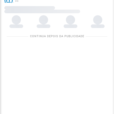
(IT)
Carregando
dados
meteorológicos