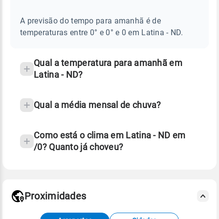
E
frequentes
NOTÍCIAS
EM
A previsão do tempo para amanhã é de
sobre
LATINA
temperaturas entre 0° e 0° e 0 em Latina - ND.
-
chuva
ND
e
temperatura
Qual a temperatura para amanhã em
Latina - ND?
Qual a média mensal de chuva?
Como está o clima em Latina - ND em
/0? Quanto já choveu?
Fonte: 30 anos de dados de reanálise ERA5.
Proximidades
Fonte: dados combinados de estações
meteorológicas e satélite do Centro de Previsão