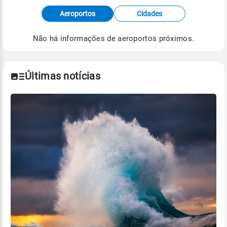
Fonte: dados combinados de estações
Aeroportos
Cidades
meteorológicas e satélite do Centro de Previsão
de Tempo e Estudos Climáticos (CPTEC).
Não há informações de aeroportos próximos.
Para obter mais informações sobre os dados
climáticos,
clique aqui.
Últimas notícias