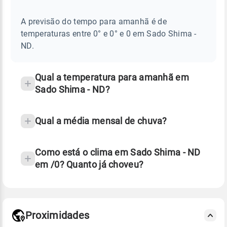
E
frequentes
NOTÍCIAS
EM
A previsão do tempo para amanhã é de
sobre
SADO
temperaturas entre 0° e 0° e 0 em Sado Shima -
SHIMA
chuva
-
ND.
ND
e
temperatura
Qual a temperatura para amanhã em
Sado Shima - ND?
Qual a média mensal de chuva?
Como está o clima em Sado Shima - ND
em /0? Quanto já choveu?
Fonte: 30 anos de dados de reanálise ERA5.
Proximidades