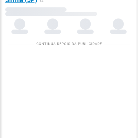
Shima (JP)
Carregando
dados
meteorológicos