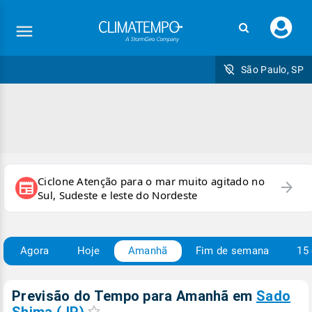
Faç
seu
logi
São Paulo, SP
Ciclone Atenção para o mar muito agitado no
arrow_forward
newspaper
Sul, Sudeste e leste do Nordeste
Agora
Hoje
Amanhã
Fim de semana
15 
Previsão do Tempo para Amanhã
em
Sado