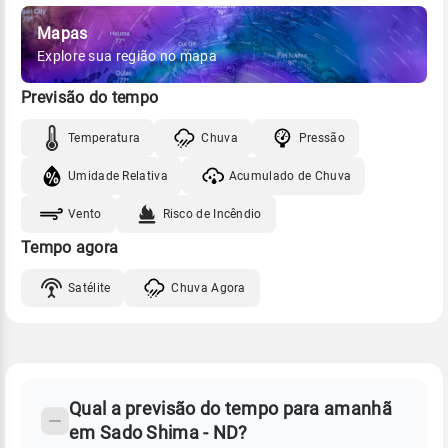
Mapas
Explore sua região no mapa
Previsão do tempo
Temperatura
Chuva
Pressão
Umidade Relativa
Acumulado de Chuva
Vento
Risco de Incêndio
Tempo agora
Satélite
Chuva Agora
FAQ
CLIMA,
PREVISÃO
Qual a previsão do tempo para amanhã
-
DO
em Sado Shima - ND?
TEMPO
Perguntas
AMANHÃ