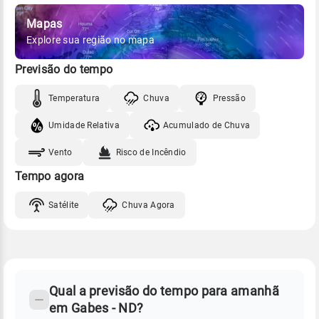
Mapas
Explore sua região no mapa
Previsão do tempo
Temperatura
Chuva
Pressão
Umidade Relativa
Acumulado de Chuva
Vento
Risco de Incêndio
Tempo agora
Satélite
Chuva Agora
FAQ
CLIMA,
PREVISÃO
Qual a previsão do tempo para amanhã
-
DO
em Gabes - ND?
TEMPO
Perguntas
AMANHÃ