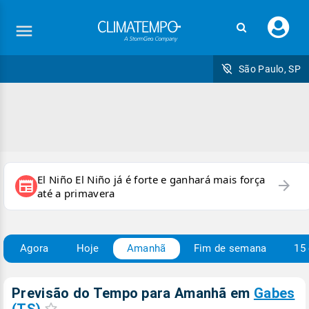
Faç
seu
logi
São Paulo, SP
El Niño El Niño já é forte e ganhará mais força
arrow_forward
newspaper
até a primavera
Agora
Hoje
Amanhã
Fim de semana
15 
Previsão do Tempo para Amanhã
em
Gabes