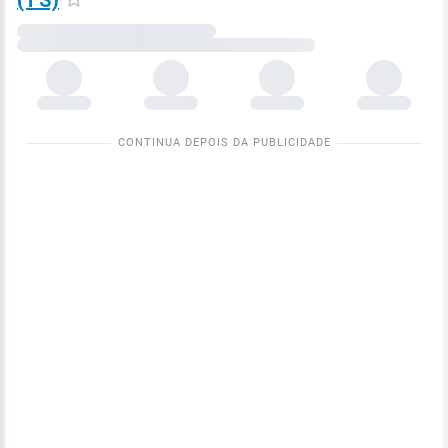
(TS)
Carregando
dados
meteorológicos