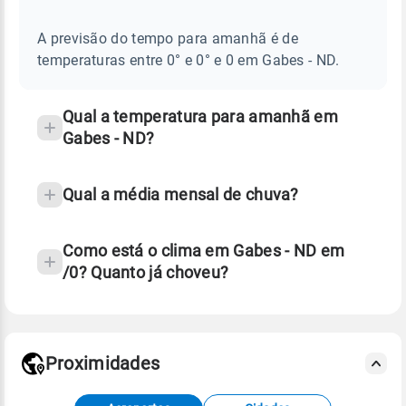
E
frequentes
NOTÍCIAS
EM
A previsão do tempo para amanhã é de
sobre
GABES
temperaturas entre 0° e 0° e 0 em Gabes - ND.
-
chuva
ND
e
temperatura
Qual a temperatura para amanhã em
Gabes - ND?
Qual a média mensal de chuva?
Como está o clima em Gabes - ND em
/0? Quanto já choveu?
Fonte: 30 anos de dados de reanálise ERA5.
Proximidades
Fonte: dados combinados de estações
meteorológicas e satélite do Centro de Previsão