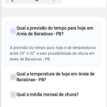
FAQ
CLIMA,
PREVISÃO
Qual a previsão do tempo para hoje em
-
DO
Areia de Baraúnas - PB?
TEMPO
Perguntas
HOJE
E
frequentes
NOTÍCIAS
EM
A previsão do tempo para hoje é de temperaturas
sobre
AREIA
entre 20° e 32° e sem possibilidade de chuva em
DE
chuva
BARAÚNAS
Areia de Baraúnas - PB.
-
e
PB
temperatura
Qual a temperatura de hoje em Areia de
Baraúnas - PB?
Qual a média mensal de chuva?