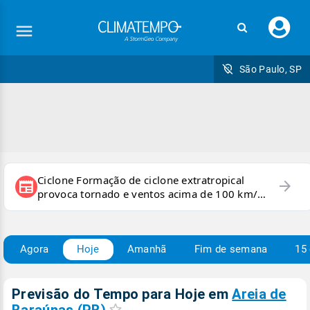
Faç
seu
logi
São Paulo, SP
Ciclone Formação de ciclone extratropical
arrow_forward
newspaper
provoca tornado e ventos acima de 100 km/h
no RS
Agora
Hoje
Amanhã
Fim de semana
15 
Previsão do Tempo para Hoje
em
Areia de