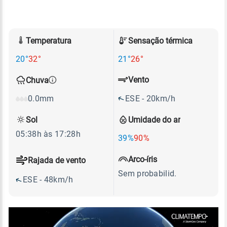
Temperatura
Sensação térmica
20°
32°
21°
26°
Vento
Chuva
ESE - 20km/h
0.0mm
Sol
Umidade do ar
05:38h às 17:28h
39%
90%
Arco-íris
Rajada de vento
Sem probabilid.
ESE - 48km/h