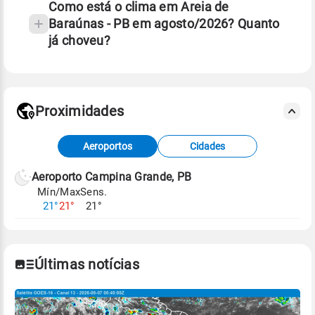
Como está o clima em Areia de
Baraúnas - PB em agosto/2026? Quanto
já choveu?
Fonte: 30 anos de dados de reanálise ERA5.
Proximidades
Fonte: dados combinados de estações
Aeroportos
Cidades
meteorológicas e satélite do Centro de Previsão
de Tempo e Estudos Climáticos (CPTEC).
Aeroporto Campina Grande, PB
Mín/Max
Sens.
Para obter mais informações sobre os dados
21°
21°
21°
climáticos,
clique aqui.
Últimas notícias