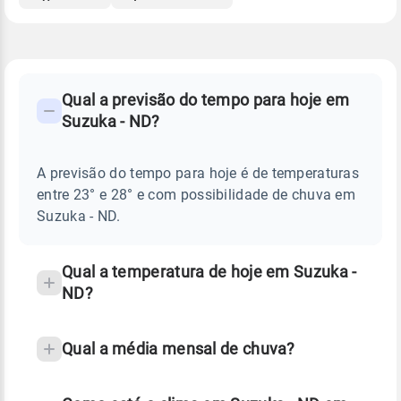
FAQ
CLIMA,
PREVISÃO
Qual a previsão do tempo para hoje em
-
DO
Suzuka - ND?
TEMPO
Perguntas
HOJE
E
frequentes
NOTÍCIAS
EM
A previsão do tempo para hoje é de temperaturas
sobre
SUZUKA
entre 23° e 28° e com possibilidade de chuva em
-
chuva
ND
Suzuka - ND.
e
temperatura
Qual a temperatura de hoje em Suzuka -
ND?
Qual a média mensal de chuva?