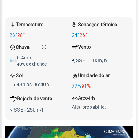
Temperatura
Sensação térmica
23°
28°
24°
26°
Vento
Chuva
0.4mm
SSE - 11km/h
40% de chance
Sol
Umidade do ar
16:43h às 06:40h
77%
91%
Arco-íris
Rajada de vento
Alta probabilid.
SSE - 25km/h