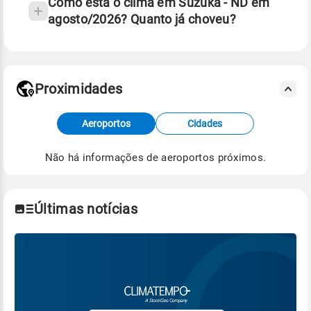
Como está o clima em Suzuka - ND em
agosto/2026? Quanto já choveu?
Fonte: 30 anos de dados de reanálise ERA5.
Proximidades
Fonte: dados combinados de estações
Aeroportos
Cidades
meteorológicas e satélite do Centro de Previsão
de Tempo e Estudos Climáticos (CPTEC).
Não há informações de aeroportos próximos.
Para obter mais informações sobre os dados
climáticos,
clique aqui.
Últimas notícias