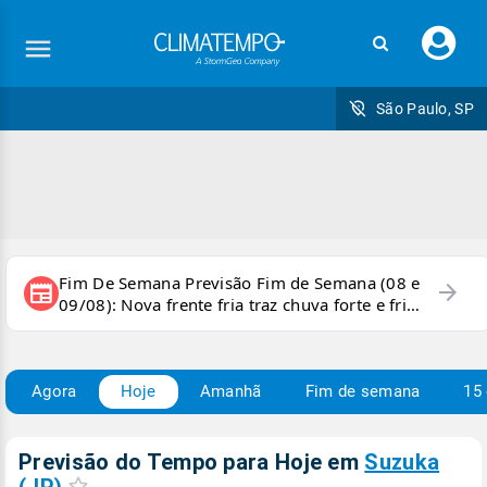
Faç
seu
logi
São Paulo, SP
Fim De Semana Previsão Fim de Semana (08 e
arrow_forward
newspaper
09/08): Nova frente fria traz chuva forte e frio
para áreas do país
Agora
Hoje
Amanhã
Fim de semana
15 
Previsão do Tempo para Hoje
em
Suzuka