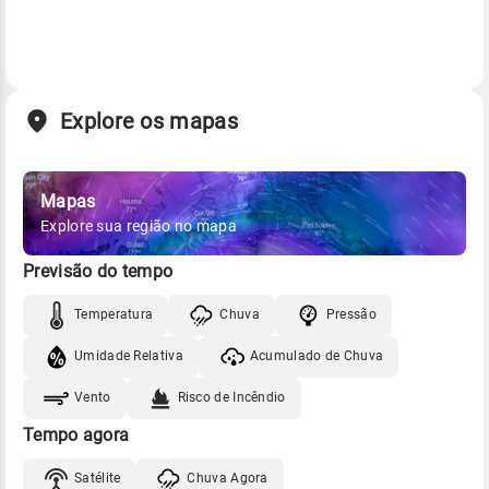
Explore os mapas
Mapas
Explore sua região no mapa
Previsão do tempo
Temperatura
Chuva
Pressão
Umidade Relativa
Acumulado de Chuva
Vento
Risco de Incêndio
Tempo agora
Satélite
Chuva Agora