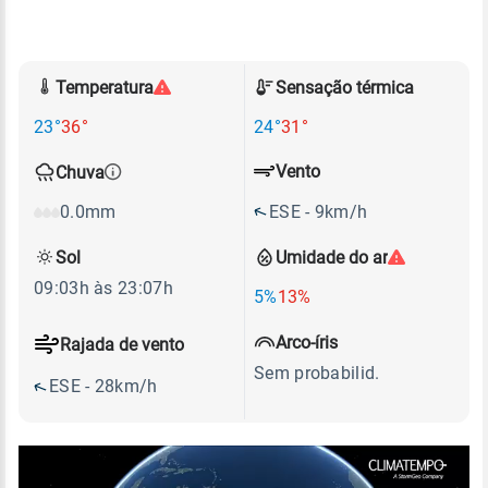
Temperatura
Sensação térmica
23°
36°
24°
31°
Vento
Chuva
ESE - 9km/h
0.0mm
Sol
Umidade do ar
09:03h às 23:07h
5%
13%
Arco-íris
Rajada de vento
Sem probabilid.
ESE - 28km/h