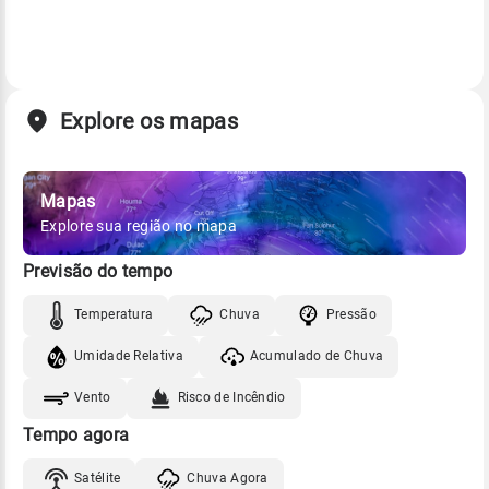
Explore os mapas
Mapas
Explore sua região no mapa
Previsão do tempo
Temperatura
Chuva
Pressão
Umidade Relativa
Acumulado de Chuva
Vento
Risco de Incêndio
Tempo agora
Satélite
Chuva Agora