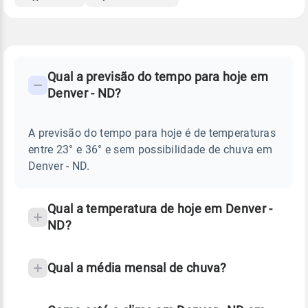
FAQ
CLIMA,
PREVISÃO
Qual a previsão do tempo para hoje em
-
DO
Denver - ND?
TEMPO
Perguntas
HOJE
E
frequentes
NOTÍCIAS
EM
A previsão do tempo para hoje é de temperaturas
sobre
DENVER
entre 23° e 36° e sem possibilidade de chuva em
-
chuva
ND
Denver - ND.
e
temperatura
Qual a temperatura de hoje em Denver -
ND?
Qual a média mensal de chuva?