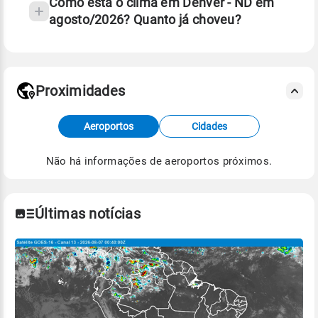
Como está o clima em Denver - ND em
agosto/2026? Quanto já choveu?
Fonte: 30 anos de dados de reanálise ERA5.
Proximidades
Fonte: dados combinados de estações
Aeroportos
Cidades
meteorológicas e satélite do Centro de Previsão
de Tempo e Estudos Climáticos (CPTEC).
Não há informações de aeroportos próximos.
Para obter mais informações sobre os dados
climáticos,
clique aqui.
Últimas notícias