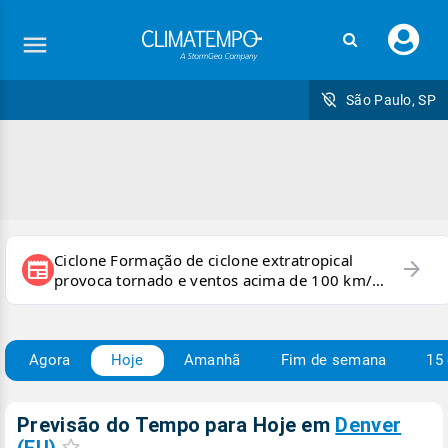
Faç
seu
logi
São Paulo, SP
Ciclone Formação de ciclone extratropical
arrow_forward
newspaper
provoca tornado e ventos acima de 100 km/h
no RS
Agora
Hoje
Amanhã
Fim de semana
15 
Previsão do Tempo para Hoje
em
Denver