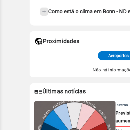
Como está o clima em Bonn - ND 
Fonte: 30 anos de dados de reanáli
Proximidades
Fonte: dados combinados de estaçõe
de Tempo e Estudos Climáticos (CP
Aeroportos
Para obter mais informações sobre 
Não há informaçõ
Últimas notícias
Inverno
Previs
aument