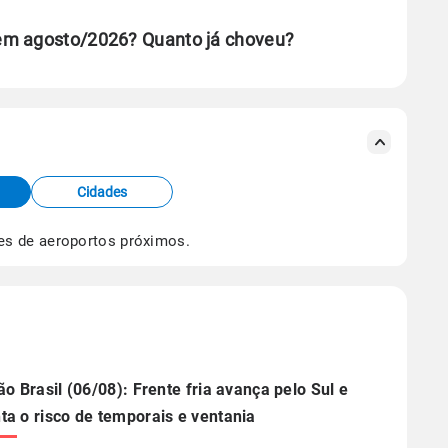
em agosto/2026? Quanto já choveu?
se ERA5.
s meteorológicas e satélite do Centro de Previsão
TEC).
Cidades
os dados climáticos,
clique aqui.
es de aeroportos próximos.
ão Brasil (06/08): Frente fria avança pelo Sul e
a o risco de temporais e ventania