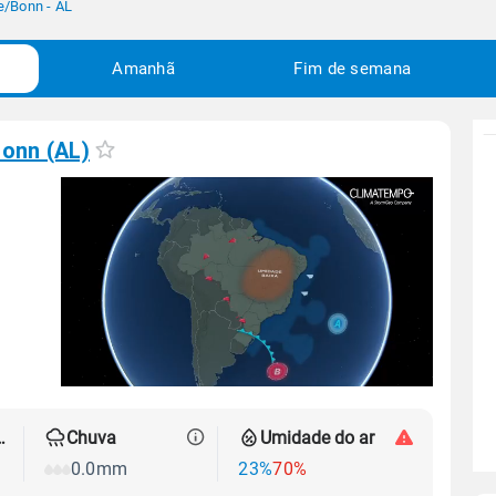
e
/
Bonn - AL
Amanhã
Fim de semana
onn (AL)
 térmica
Chuva
Umidade do ar
0.0mm
23%
70%