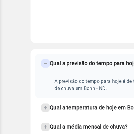
FAQ
CLIMA,
PREVISÃO
Qual a previsão do tempo para ho
-
DO
TEMPO
Perguntas
HOJE
E
frequentes
A previsão do tempo para hoje é de 
NOTÍCIAS
EM
sobre
de chuva em Bonn - ND.
BONN
-
chuva
ND
e
Qual a temperatura de hoje em Bo
temperatura
Qual a média mensal de chuva?