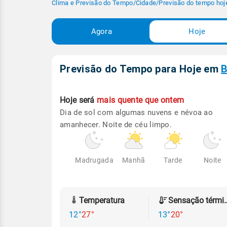
Clima e Previsão do Tempo
/
Cidade
/
Previsão do tempo hoj
Agora
Hoje
Previsão do Tempo para Hoje
em
B
Hoje será
mais quente que ontem
Dia de sol com algumas nuvens e névoa ao
amanhecer. Noite de céu limpo.
Madrugada
Manhã
Tarde
Noite
Temperatura
Sensação
12°
27°
13°
20°