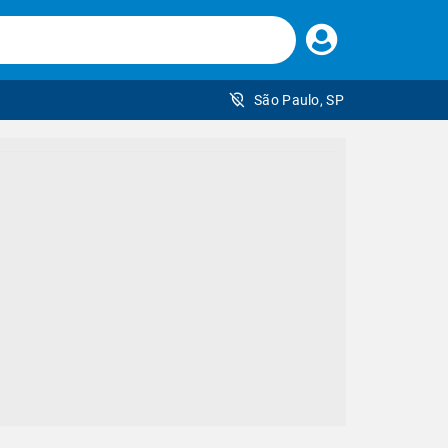
Faça
seu
login
São Paulo, SP