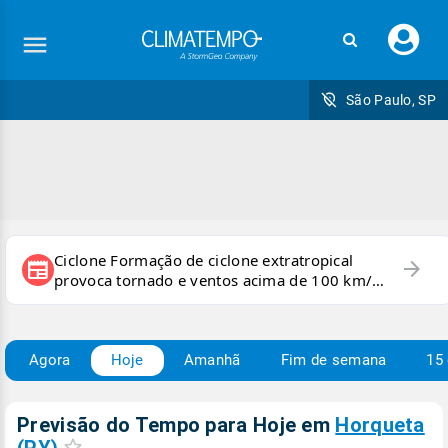
Faç
seu
logi
São Paulo, SP
Ciclone Formação de ciclone extratropical
arrow_forward
newspaper
provoca tornado e ventos acima de 100 km/h
no RS
Agora
Hoje
Amanhã
Fim de semana
15 
Previsão do Tempo para Hoje
em
Horqueta