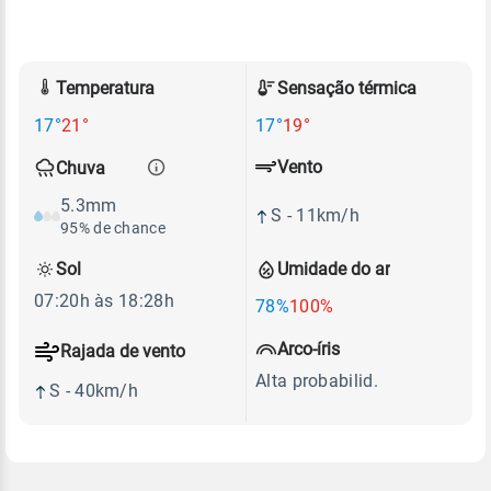
Temperatura
Sensação térmica
17°
21°
17°
19°
Vento
Chuva
5.3mm
S - 11km/h
95% de chance
Sol
Umidade do ar
07:20h às 18:28h
78%
100%
Arco-íris
Rajada de vento
Alta probabilid.
S - 40km/h