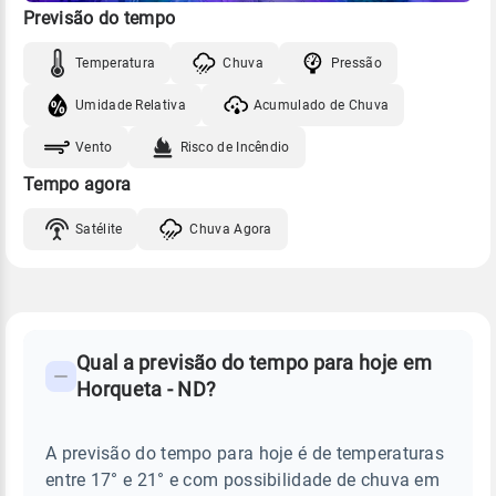
Previsão do tempo
Temperatura
Chuva
Pressão
Umidade Relativa
Acumulado de Chuva
Vento
Risco de Incêndio
Tempo agora
Satélite
Chuva Agora
FAQ
CLIMA,
PREVISÃO
Qual a previsão do tempo para hoje em
-
DO
Horqueta - ND?
TEMPO
Perguntas
HOJE
E
frequentes
NOTÍCIAS
EM
A previsão do tempo para hoje é de temperaturas
sobre
HORQUETA
entre 17° e 21° e com possibilidade de chuva em
-
chuva