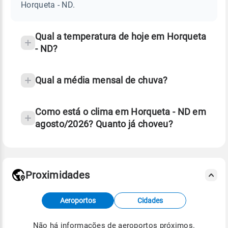
ND
Horqueta - ND.
e
temperatura
Qual a temperatura de hoje em Horqueta
- ND?
Qual a média mensal de chuva?
Como está o clima em Horqueta - ND em
agosto/2026? Quanto já choveu?
Fonte: 30 anos de dados de reanálise ERA5.
Proximidades
Fonte: dados combinados de estações
Aeroportos
Cidades
meteorológicas e satélite do Centro de Previsão
de Tempo e Estudos Climáticos (CPTEC).
Não há informações de aeroportos próximos.