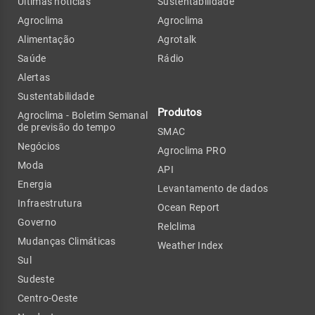
Últimas notícias
Sustentabilidade
Agroclima
Agroclima
Alimentação
Agrotalk
Saúde
Rádio
Alertas
Sustentabilidade
Produtos
Agroclima - Boletim Semanal
de previsão do tempo
SMAC
Negócios
Agroclima PRO
Moda
API
Energia
Levantamento de dados
Infraestrutura
Ocean Report
Governo
Relclima
Mudanças Climáticas
Weather Index
Sul
Sudeste
Centro-Oeste