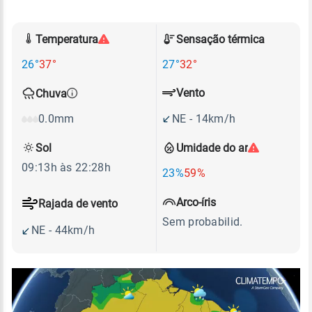
Temperatura
Sensação térmica
26°
37°
27°
32°
Vento
Chuva
NE - 14km/h
0.0mm
Sol
Umidade do ar
09:13h às 22:28h
23%
59%
Arco-íris
Rajada de vento
Sem probabilid.
NE - 44km/h