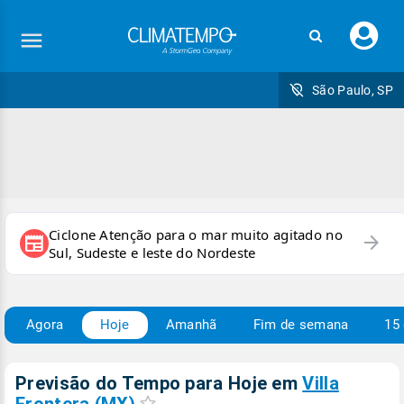
Faç
seu
logi
São Paulo, SP
Ciclone Atenção para o mar muito agitado no
arrow_forward
newspaper
Sul, Sudeste e leste do Nordeste
Agora
Hoje
Amanhã
Fim de semana
15 
Previsão do Tempo para Hoje
em
Villa