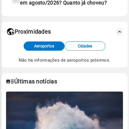
em agosto/2026? Quanto já choveu?
Fonte: 30 anos de dados de reanálise ERA5.
Proximidades
Fonte: dados combinados de estações
Aeroportos
Cidades
meteorológicas e satélite do Centro de Previsão
de Tempo e Estudos Climáticos (CPTEC).
Não há informações de aeroportos próximos.
Para obter mais informações sobre os dados
climáticos,
clique aqui.
Últimas notícias