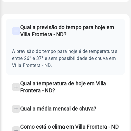
FAQ
CLIMA,
PREVISÃO
Qual a previsão do tempo para hoje em
-
DO
Villa Frontera - ND?
TEMPO
Perguntas
HOJE
E
frequentes
NOTÍCIAS
EM
A previsão do tempo para hoje é de temperaturas
sobre
VILLA
entre 26° e 37° e sem possibilidade de chuva em
FRONTERA
chuva
-
Villa Frontera - ND.
ND
e
temperatura
Qual a temperatura de hoje em Villa
Frontera - ND?
Qual a média mensal de chuva?
Como está o clima em Villa Frontera - ND