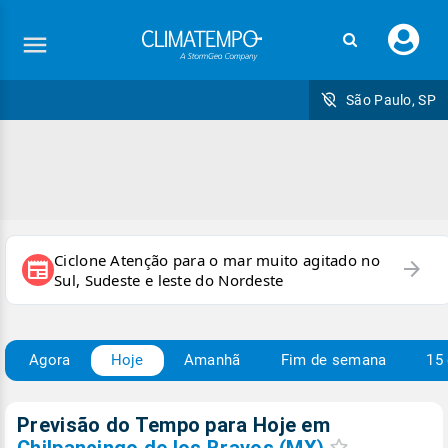
Faç
seu
logi
São Paulo, SP
Ciclone Atenção para o mar muito agitado no
arrow_forward
newspaper
Sul, Sudeste e leste do Nordeste
Agora
Hoje
Amanhã
Fim de semana
15 
Previsão do Tempo para Hoje
em