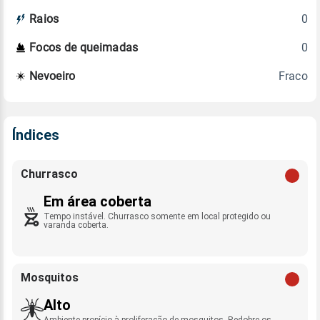
0
Raios
0
Focos de queimadas
Fraco
Nevoeiro
Índices
Churrasco
Em área coberta
Tempo instável. Churrasco somente em local protegido ou
varanda coberta.
Mosquitos
Alto
Ambiente propício à proliferação de mosquitos. Redobre os