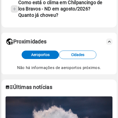
Como está o clima em Chilpancingo de
los Bravos - ND em agosto/2026?
Quanto já choveu?
Fonte: 30 anos de dados de reanálise ERA5.
Proximidades
Fonte: dados combinados de estações
Aeroportos
Cidades
meteorológicas e satélite do Centro de Previsão
de Tempo e Estudos Climáticos (CPTEC).
Não há informações de aeroportos próximos.
Para obter mais informações sobre os dados
climáticos,
clique aqui.
Últimas notícias