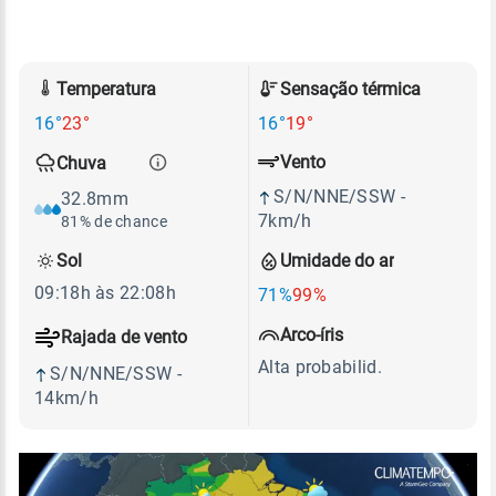
Temperatura
Sensação térmica
16°
23°
16°
19°
Vento
Chuva
S/N/NNE/SSW -
32.8mm
7km/h
81% de chance
Sol
Umidade do ar
09:18h às 22:08h
71%
99%
Arco-íris
Rajada de vento
Alta probabilid.
S/N/NNE/SSW -
14km/h