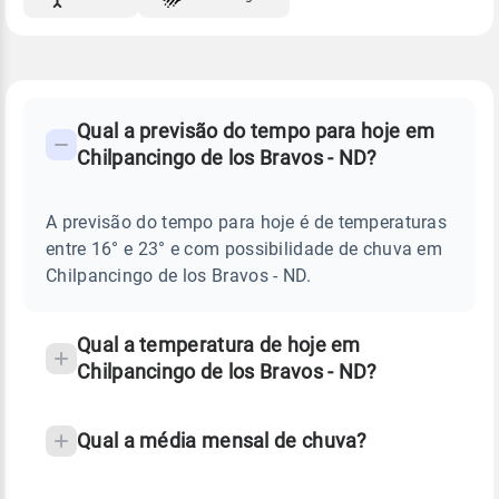
FAQ
CLIMA,
PREVISÃO
Qual a previsão do tempo para hoje em
-
DO
Chilpancingo de los Bravos - ND?
TEMPO
Perguntas
HOJE
E
frequentes
NOTÍCIAS
EM
A previsão do tempo para hoje é de temperaturas
sobre
CHILPANCINGO
entre 16° e 23° e com possibilidade de chuva em
DE
chuva
LOS
Chilpancingo de los Bravos - ND.
BRAVOS
e
-
temperatura
ND
Qual a temperatura de hoje em
Chilpancingo de los Bravos - ND?
Qual a média mensal de chuva?