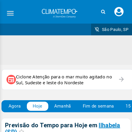
Faç
seu
logi
São Paulo, SP
Ciclone Atenção para o mar muito agitado no
arrow_forward
newspaper
Sul, Sudeste e leste do Nordeste
Agora
Hoje
Amanhã
Fim de semana
15 
Previsão do Tempo para Hoje
em
Ilhabela