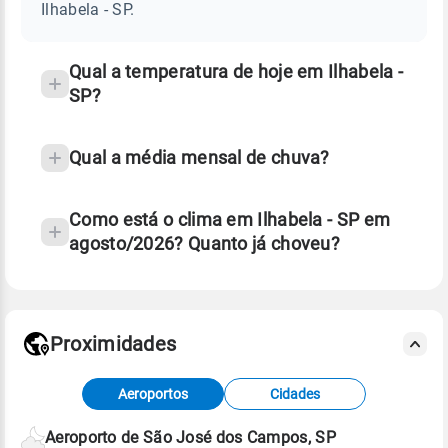
SP
Ilhabela - SP.
e
temperatura
Qual a temperatura de hoje em Ilhabela -
SP?
Qual a média mensal de chuva?
Como está o clima em Ilhabela - SP em
agosto/2026? Quanto já choveu?
Fonte: 30 anos de dados de reanálise ERA5.
Proximidades
Fonte: dados combinados de estações
Aeroportos
Cidades
meteorológicas e satélite do Centro de Previsão
de Tempo e Estudos Climáticos (CPTEC).
Aeroporto de São José dos Campos, SP