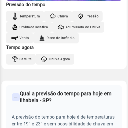
Previsão do tempo
Temperatura
Chuva
Pressão
Umidade Relativa
Acumulado de Chuva
Vento
Risco de Incêndio
Tempo agora
Satélite
Chuva Agora
FAQ
CLIMA,
PREVISÃO
Qual a previsão do tempo para hoje em
-
DO
Ilhabela - SP?
TEMPO
Perguntas
HOJE
E
frequentes
NOTÍCIAS
EM
A previsão do tempo para hoje é de temperaturas
sobre
ILHABELA
entre 19° e 23° e sem possibilidade de chuva em
-
chuva