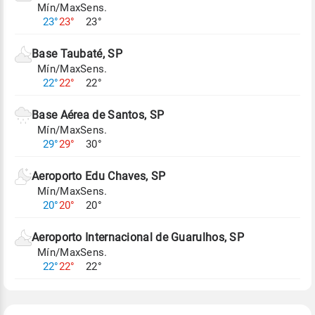
Mín/Max
Sens.
Para obter mais informações sobre os dados
23°
23°
23°
climáticos,
clique aqui.
Base Taubaté, SP
Mín/Max
Sens.
22°
22°
22°
Base Aérea de Santos, SP
Mín/Max
Sens.
29°
29°
30°
Aeroporto Edu Chaves, SP
Mín/Max
Sens.
20°
20°
20°
Aeroporto Internacional de Guarulhos, SP
Mín/Max
Sens.
22°
22°
22°