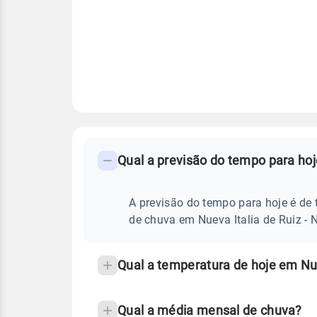
FAQ
CLIMA,
PREVISÃO
Qual a previsão do tempo para hoj
-
DO
TEMPO
Perguntas
HOJE
E
frequentes
A previsão do tempo para hoje é de 
NOTÍCIAS
EM
sobre
de chuva em Nueva Italia de Ruiz - 
NUEVA
ITALIA
chuva
DE
RUIZ
e
Qual a temperatura de hoje em Nue
-
temperatura
ND
Qual a média mensal de chuva?