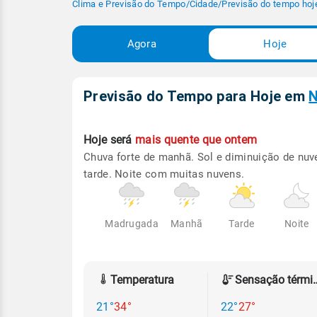
Clima e Previsão do Tempo
/
Cidade
/
Previsão do tempo hoj
Agora
Hoje
Previsão do Tempo para Hoje
em
N
Hoje será
mais quente que ontem
Chuva forte de manhã. Sol e diminuição de nuv
tarde. Noite com muitas nuvens.
Madrugada
Manhã
Tarde
Noite
Temperatura
Sensação
21°
34°
22°
27°