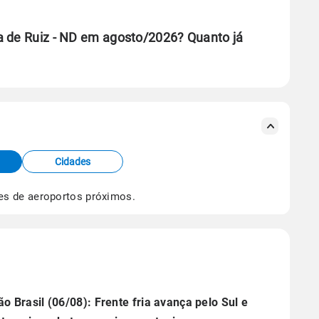
a de Ruiz - ND em agosto/2026? Quanto já
se ERA5.
s meteorológicas e satélite do Centro de Previsão
TEC).
Cidades
os dados climáticos,
clique aqui.
es de aeroportos próximos.
ão Brasil (06/08): Frente fria avança pelo Sul e