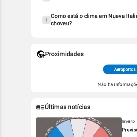
Como está o clima em Nueva Itali
choveu?
Fonte: 30 anos de dados de reanáli
Proximidades
Fonte: dados combinados de estaçõe
de Tempo e Estudos Climáticos (CP
Aeroportos
Para obter mais informações sobre 
Não há informaçõ
Últimas notícias
Inverno
Previs