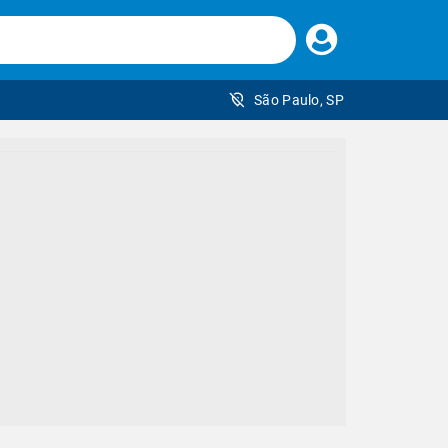
Faça
seu
login
São Paulo, SP