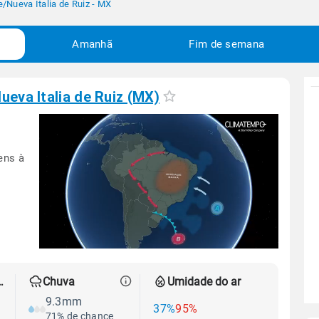
e
/
Nueva Italia de Ruiz - MX
Amanhã
Fim de semana
ueva Italia de Ruiz (MX)
ens à
 térmica
Chuva
Umidade do ar
9.3mm
37%
95%
71% de chance