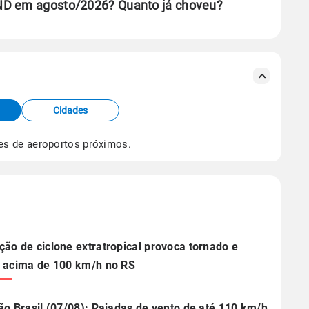
ND em agosto/2026? Quanto já choveu?
se ERA5.
s meteorológicas e satélite do Centro de Previsão
TEC).
Cidades
os dados climáticos,
clique aqui.
es de aeroportos próximos.
ão de ciclone extratropical provoca tornado e
 acima de 100 km/h no RS
ão Brasil (07/08): Rajadas de vento de até 110 km/h