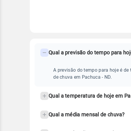
FAQ
CLIMA,
PREVISÃO
Qual a previsão do tempo para ho
-
DO
TEMPO
Perguntas
HOJE
E
frequentes
A previsão do tempo para hoje é de 
NOTÍCIAS
EM
sobre
de chuva em Pachuca - ND.
PACHUCA
-
chuva
ND
e
Qual a temperatura de hoje em Pa
temperatura
Qual a média mensal de chuva?