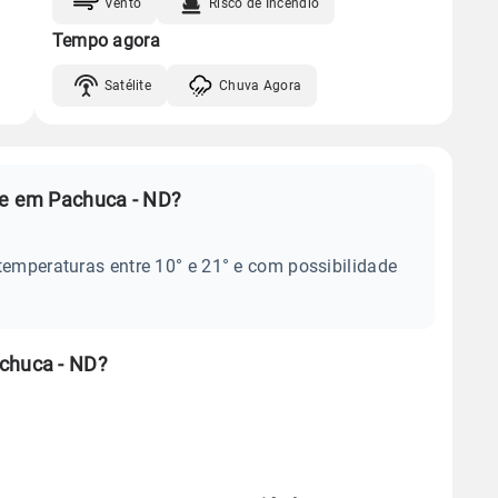
Vento
Risco de Incêndio
Tempo agora
Satélite
Chuva Agora
je em Pachuca - ND?
temperaturas entre 10° e 21° e com possibilidade
chuca - ND?