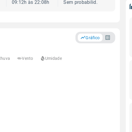
09:12h às 22:08h
Sem probabilid.
Gráfico
Chuva
Vento
Umidade