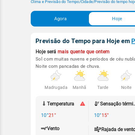
Clima e Previsão do Tempo
/
Cidade
/
Previsão do tempo hoj
Agora
Hoje
Previsão do Tempo para Hoje
em
P
Hoje será
mais quente que ontem
Sol com muitas nuvens e períodos de céu nubl
Noite com pancadas de chuva.
Madrugada
Manhã
Tarde
Noite
Temperatura
Sensação
10°
21°
10°
15°
Vento
Rajada de vent