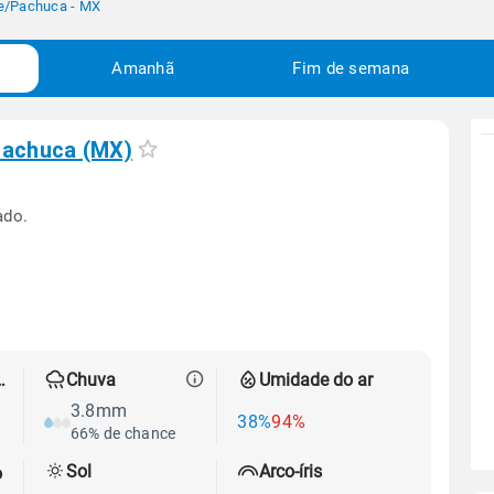
e
/
Pachuca - MX
Amanhã
Fim de semana
achuca (MX)
ado.
 térmica
Chuva
Umidade do ar
3.8mm
38%
94%
66% de chance
Sol
Arco-íris
o