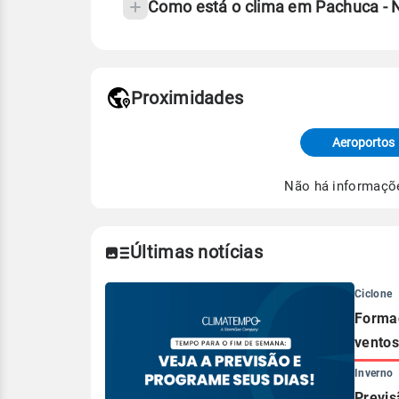
Como está o clima em Pachuca - 
Fonte: 30 anos de dados de reanáli
Proximidades
Fonte: dados combinados de estaçõe
de Tempo e Estudos Climáticos (CP
Aeroportos
Para obter mais informações sobre 
Não há informaçõ
Últimas notícias
Ciclone
Formaç
ventos
Inverno
Previs