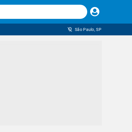
Faça
seu
login
São Paulo, SP