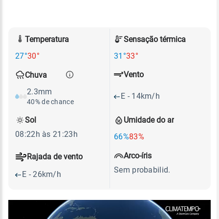
Temperatura
Sensação térmica
27°
30°
31°
33°
Vento
Chuva
2.3mm
E - 14km/h
40% de chance
Sol
Umidade do ar
08:22h às 21:23h
66%
83%
Arco-íris
Rajada de vento
Sem probabilid.
E - 26km/h