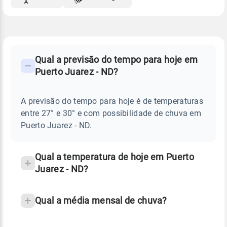
FAQ
CLIMA,
PREVISÃO
Qual a previsão do tempo para hoje em
-
DO
Puerto Juarez - ND?
TEMPO
Perguntas
HOJE
E
frequentes
NOTÍCIAS
EM
A previsão do tempo para hoje é de temperaturas
sobre
PUERTO
entre 27° e 30° e com possibilidade de chuva em
JUAREZ
chuva
-
Puerto Juarez - ND.
ND
e
temperatura
Qual a temperatura de hoje em Puerto
Juarez - ND?
Qual a média mensal de chuva?