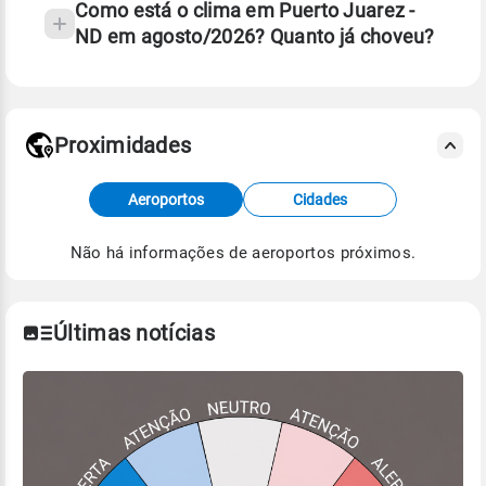
Como está o clima em Puerto Juarez -
ND em agosto/2026? Quanto já choveu?
Fonte: 30 anos de dados de reanálise ERA5.
Proximidades
Fonte: dados combinados de estações
Aeroportos
Cidades
meteorológicas e satélite do Centro de Previsão
de Tempo e Estudos Climáticos (CPTEC).
Não há informações de aeroportos próximos.
Para obter mais informações sobre os dados
climáticos,
clique aqui.
Últimas notícias