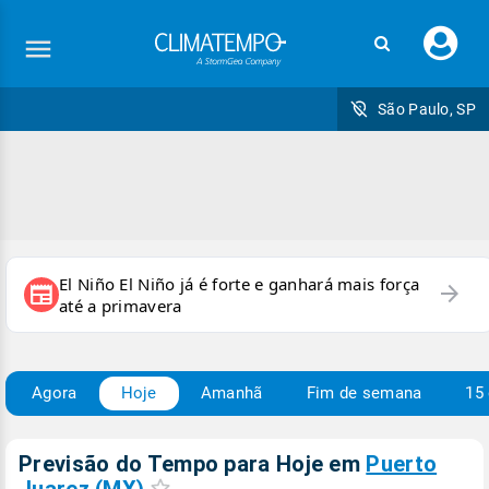
Faç
seu
logi
São Paulo, SP
El Niño El Niño já é forte e ganhará mais força
arrow_forward
newspaper
até a primavera
Agora
Hoje
Amanhã
Fim de semana
15 
Previsão do Tempo para Hoje
em
Puerto