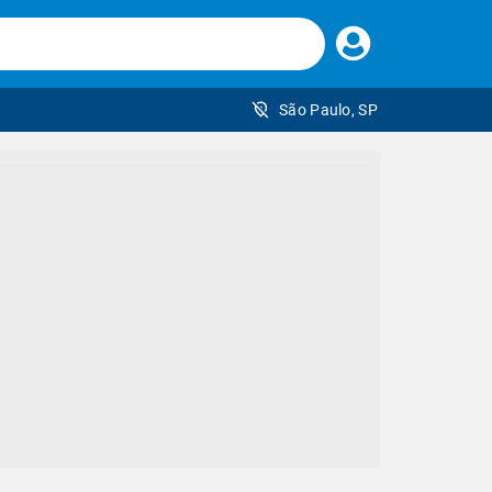
Faça
seu
login
São Paulo, SP