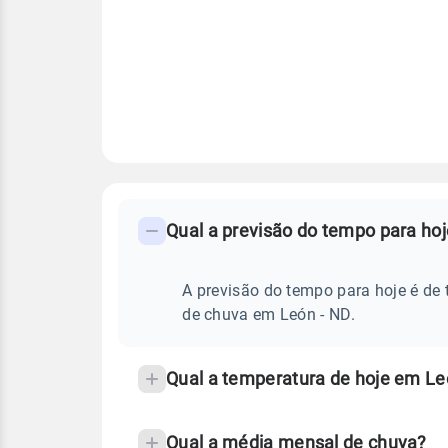
FAQ
CLIMA,
PREVISÃO
Qual a previsão do tempo para ho
-
DO
TEMPO
Perguntas
HOJE
E
frequentes
A previsão do tempo para hoje é de 
NOTÍCIAS
EM
sobre
de chuva em León - ND.
LEÓN
-
chuva
ND
e
Qual a temperatura de hoje em Le
temperatura
Qual a média mensal de chuva?