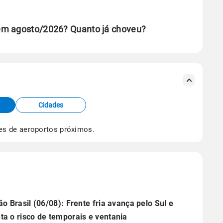
em agosto/2026? Quanto já choveu?
se ERA5.
s meteorológicas e satélite do Centro de Previsão
TEC).
Cidades
os dados climáticos,
clique aqui.
es de aeroportos próximos.
ão Brasil (06/08): Frente fria avança pelo Sul e
a o risco de temporais e ventania