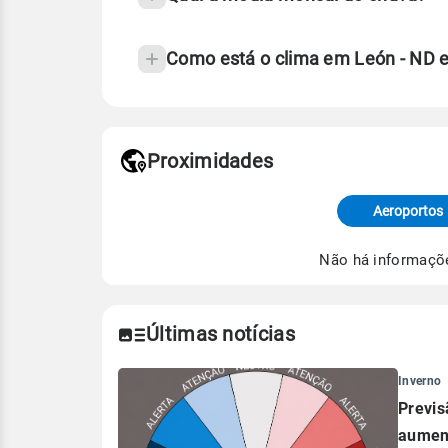
Como está o clima em León - ND 
Fonte: 30 anos de dados de reanáli
Proximidades
Fonte: dados combinados de estaçõe
de Tempo e Estudos Climáticos (CP
Aeroportos
Para obter mais informações sobre 
Não há informaçõ
Últimas notícias
Inverno
Previs
aument