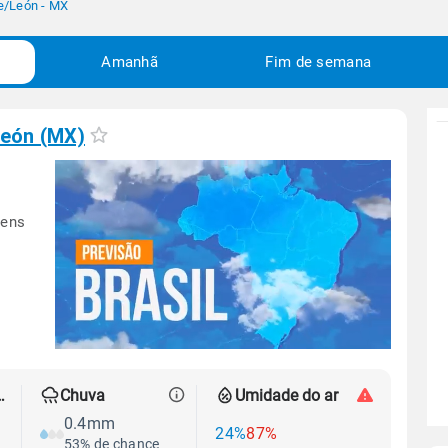
e
/
León - MX
Amanhã
Fim de semana
eón (MX)
vens
 térmica
Chuva
Umidade do ar
0.4mm
24%
87%
53% de chance