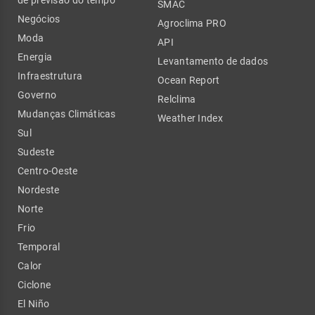
de previsão do tempo
SMAC
Negócios
Agroclima PRO
Moda
API
Energia
Levantamento de dados
Infraestrutura
Ocean Report
Governo
Relclima
Mudanças Climáticas
Weather Index
Sul
Sudeste
Centro-Oeste
Nordeste
Norte
Frio
Temporal
Calor
Ciclone
El Niño