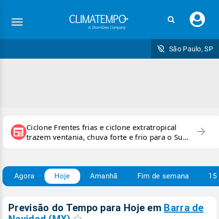
Faç
seu
logi
São Paulo, SP
Ciclone Frentes frias e ciclone extratropical
arrow_forward
newspaper
trazem ventania, chuva forte e frio para o Sul
e Sudeste
Agora
Hoje
Amanhã
Fim de semana
15 
Previsão do Tempo para Hoje
em
Barra de