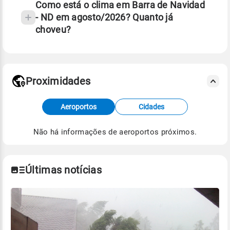
Como está o clima em Barra de Navidad
- ND em agosto/2026? Quanto já
choveu?
Fonte: 30 anos de dados de reanálise ERA5.
Proximidades
Fonte: dados combinados de estações
Aeroportos
Cidades
meteorológicas e satélite do Centro de Previsão
de Tempo e Estudos Climáticos (CPTEC).
Não há informações de aeroportos próximos.
Para obter mais informações sobre os dados
climáticos,
clique aqui.
Últimas notícias