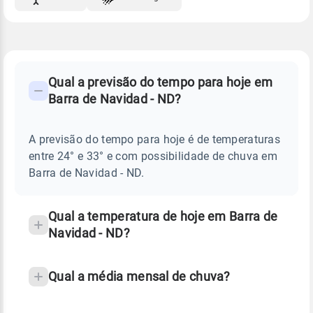
FAQ
CLIMA,
PREVISÃO
Qual a previsão do tempo para hoje em
-
DO
Barra de Navidad - ND?
TEMPO
Perguntas
HOJE
E
frequentes
NOTÍCIAS
EM
A previsão do tempo para hoje é de temperaturas
sobre
BARRA
entre 24° e 33° e com possibilidade de chuva em
DE
chuva
NAVIDAD
Barra de Navidad - ND.
-
e
ND
temperatura
Qual a temperatura de hoje em Barra de
Navidad - ND?
Qual a média mensal de chuva?