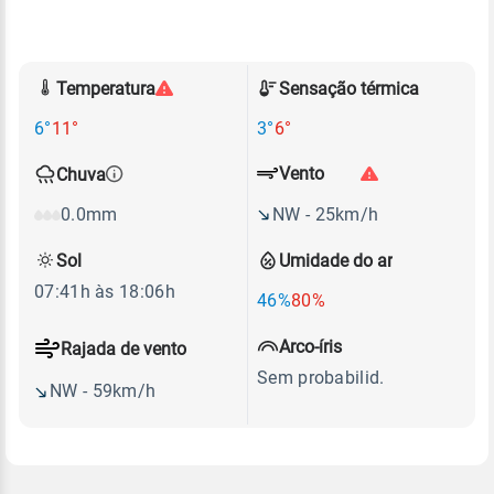
Temperatura
Sensação térmica
6°
11°
3°
6°
Vento
Chuva
NW - 25km/h
0.0mm
Sol
Umidade do ar
07:41h às 18:06h
46%
80%
Arco-íris
Rajada de vento
Sem probabilid.
NW - 59km/h