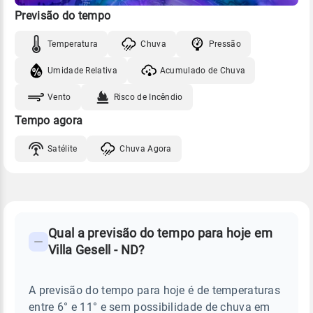
Previsão do tempo
Temperatura
Chuva
Pressão
Umidade Relativa
Acumulado de Chuva
Vento
Risco de Incêndio
Tempo agora
Satélite
Chuva Agora
FAQ
CLIMA,
PREVISÃO
Qual a previsão do tempo para hoje em
-
DO
Villa Gesell - ND?
TEMPO
Perguntas
HOJE
E
frequentes
NOTÍCIAS
EM
A previsão do tempo para hoje é de temperaturas
sobre
VILLA
entre 6° e 11° e sem possibilidade de chuva em
GESELL
chuva