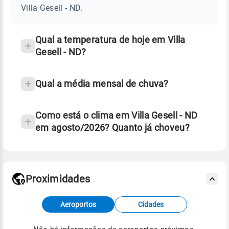
-
Villa Gesell - ND.
ND
e
temperatura
Qual a temperatura de hoje em Villa
Gesell - ND?
Qual a média mensal de chuva?
Como está o clima em Villa Gesell - ND
em agosto/2026? Quanto já choveu?
Fonte: 30 anos de dados de reanálise ERA5.
Proximidades
Fonte: dados combinados de estações
Aeroportos
Cidades
meteorológicas e satélite do Centro de Previsão
de Tempo e Estudos Climáticos (CPTEC).