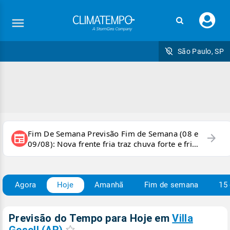
Faç
seu
logi
São Paulo, SP
Fim De Semana Previsão Fim de Semana (08 e
arrow_forward
newspaper
09/08): Nova frente fria traz chuva forte e frio
para áreas do país
Agora
Hoje
Amanhã
Fim de semana
15 
Previsão do Tempo para Hoje
em
Villa