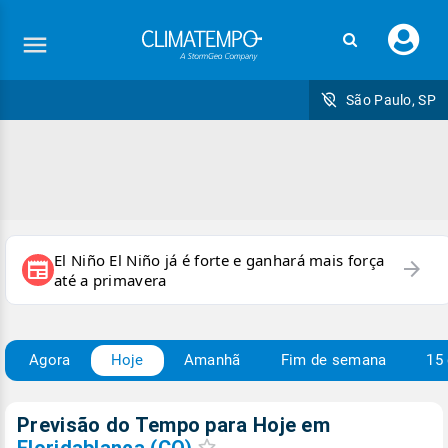
Faç
seu
logi
São Paulo, SP
El Niño El Niño já é forte e ganhará mais força
arrow_forward
newspaper
até a primavera
Agora
Hoje
Amanhã
Fim de semana
15 
Previsão do Tempo para Hoje
em