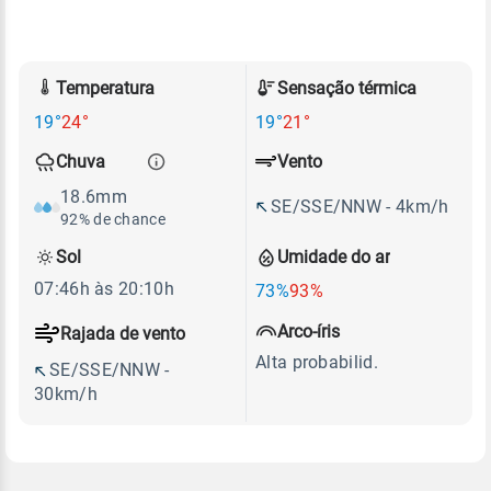
Temperatura
Sensação térmica
19°
24°
19°
21°
Vento
Chuva
18.6mm
SE/SSE/NNW - 4km/h
92% de chance
Sol
Umidade do ar
07:46h às 20:10h
73%
93%
Arco-íris
Rajada de vento
Alta probabilid.
SE/SSE/NNW -
30km/h