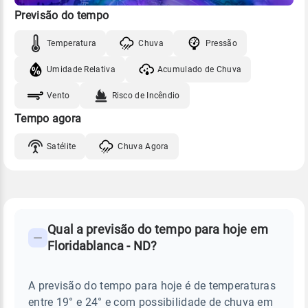
Previsão do tempo
Temperatura
Chuva
Pressão
Umidade Relativa
Acumulado de Chuva
Vento
Risco de Incêndio
Tempo agora
Satélite
Chuva Agora
FAQ
CLIMA,
PREVISÃO
Qual a previsão do tempo para hoje em
-
DO
Floridablanca - ND?
TEMPO
Perguntas
HOJE
E
frequentes
NOTÍCIAS
EM
A previsão do tempo para hoje é de temperaturas
sobre
FLORIDABLANCA
entre 19° e 24° e com possibilidade de chuva em
-
chuva