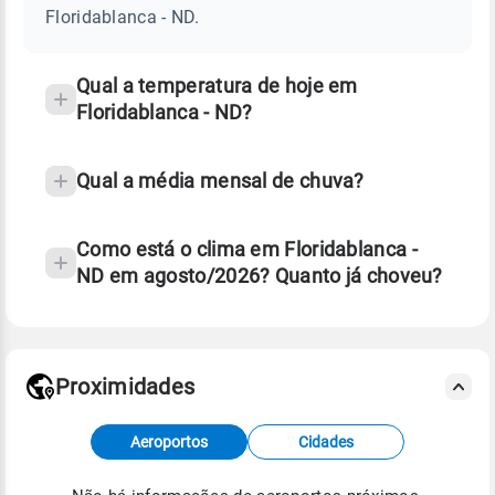
ND
Floridablanca - ND.
e
temperatura
Qual a temperatura de hoje em
Floridablanca - ND?
Qual a média mensal de chuva?
Como está o clima em Floridablanca -
ND em agosto/2026? Quanto já choveu?
Fonte: 30 anos de dados de reanálise ERA5.
Proximidades
Fonte: dados combinados de estações
Aeroportos
Cidades
meteorológicas e satélite do Centro de Previsão
de Tempo e Estudos Climáticos (CPTEC).