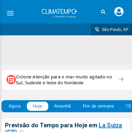
Faç
seu
logi
São Paulo, SP
Ciclone Atenção para o mar muito agitado no
arrow_forward
newspaper
Sul, Sudeste e leste do Nordeste
Agora
Hoje
Amanhã
Fim de semana
15 
Previsão do Tempo para Hoje
em
La Suiza