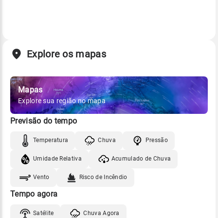
Explore os mapas
Mapas
Explore sua região no mapa
Previsão do tempo
Temperatura
Chuva
Pressão
Umidade Relativa
Acumulado de Chuva
Vento
Risco de Incêndio
Tempo agora
Satélite
Chuva Agora