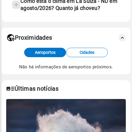
Como está o clima em La Suiza - ND em
agosto/2026? Quanto já choveu?
Fonte: 30 anos de dados de reanálise ERA5.
Proximidades
Fonte: dados combinados de estações
Aeroportos
Cidades
meteorológicas e satélite do Centro de Previsão
de Tempo e Estudos Climáticos (CPTEC).
Não há informações de aeroportos próximos.
Para obter mais informações sobre os dados
climáticos,
clique aqui.
Últimas notícias