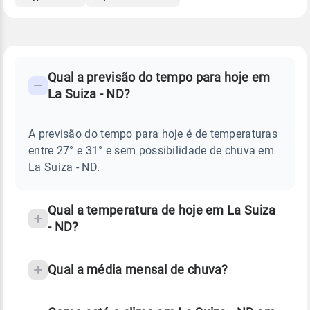
FAQ
CLIMA,
PREVISÃO
Qual a previsão do tempo para hoje em
-
DO
La Suiza - ND?
TEMPO
Perguntas
HOJE
E
frequentes
NOTÍCIAS
EM
A previsão do tempo para hoje é de temperaturas
sobre
LA
entre 27° e 31° e sem possibilidade de chuva em
SUIZA
chuva
-
La Suiza - ND.
ND
e
temperatura
Qual a temperatura de hoje em La Suiza
- ND?
Qual a média mensal de chuva?