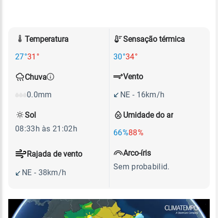
Temperatura
Sensação térmica
27°
31°
30°
34°
Vento
Chuva
NE - 16km/h
0.0mm
Sol
Umidade do ar
08:33h às 21:02h
66%
88%
Arco-íris
Rajada de vento
Sem probabilid.
NE - 38km/h