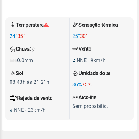
Temperatura
Sensação térmica
24°
35°
25°
30°
Vento
Chuva
NNE - 9km/h
0.0mm
Sol
Umidade do ar
08:43h às 21:21h
36%
75%
Arco-íris
Rajada de vento
Sem probabilid.
NNE - 23km/h