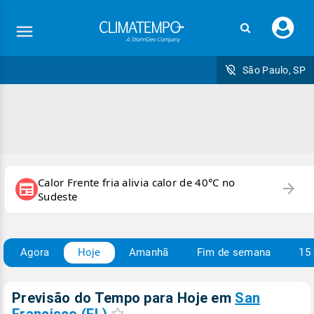
Faç
seu
logi
São Paulo, SP
Calor Frente fria alivia calor de 40°C no
arrow_forward
newspaper
Sudeste
Agora
Hoje
Amanhã
Fim de semana
15 
Previsão do Tempo para Hoje
em
San