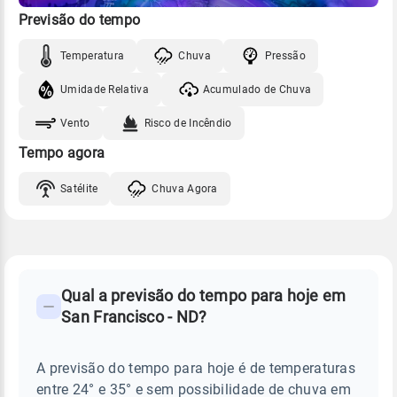
Previsão do tempo
Temperatura
Chuva
Pressão
Umidade Relativa
Acumulado de Chuva
Vento
Risco de Incêndio
Tempo agora
Satélite
Chuva Agora
FAQ
CLIMA,
PREVISÃO
Qual a previsão do tempo para hoje em
-
DO
San Francisco - ND?
TEMPO
Perguntas
HOJE
E
frequentes
NOTÍCIAS
EM
A previsão do tempo para hoje é de temperaturas
sobre
SAN
entre 24° e 35° e sem possibilidade de chuva em
FRANCISCO
chuva