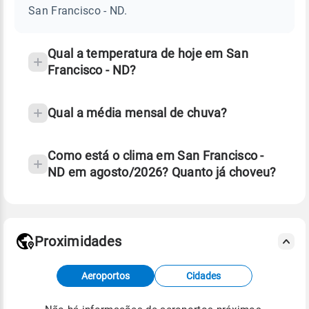
-
San Francisco - ND.
ND
e
temperatura
Qual a temperatura de hoje em San
Francisco - ND?
Qual a média mensal de chuva?
Como está o clima em San Francisco -
ND em agosto/2026? Quanto já choveu?
Fonte: 30 anos de dados de reanálise ERA5.
Proximidades
Fonte: dados combinados de estações
Aeroportos
Cidades
meteorológicas e satélite do Centro de Previsão
de Tempo e Estudos Climáticos (CPTEC).