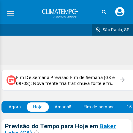
Faç
seu
logi
São Paulo, SP
Fim De Semana Previsão Fim de Semana (08 e
arrow_forward
newspaper
09/08): Nova frente fria traz chuva forte e frio
para áreas do país
Agora
Hoje
Amanhã
Fim de semana
15 
Previsão do Tempo para Hoje
em
Baker