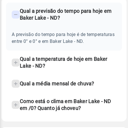
FAQ
CLIMA,
PREVISÃO
Qual a previsão do tempo para hoje em
-
DO
Baker Lake - ND?
TEMPO
Perguntas
HOJE
E
frequentes
NOTÍCIAS
EM
A previsão do tempo para hoje é de temperaturas
sobre
BAKER
entre 0° e 0° e em Baker Lake - ND.
LAKE
chuva
-
ND
e
temperatura
Qual a temperatura de hoje em Baker
Lake - ND?
Qual a média mensal de chuva?
Como está o clima em Baker Lake - ND
em /0? Quanto já choveu?
Fonte: 30 anos de dados de reanálise ERA5.