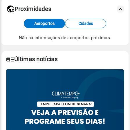
Proximidades
Fonte: dados combinados de estações
Aeroportos
Cidades
meteorológicas e satélite do Centro de Previsão
de Tempo e Estudos Climáticos (CPTEC).
Não há informações de aeroportos próximos.
Para obter mais informações sobre os dados
climáticos,
clique aqui.
Últimas notícias