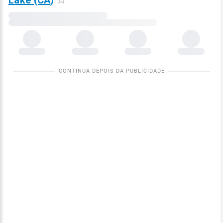
Lake (CA)
Carregando
dados
meteorológicos