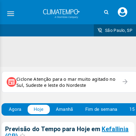
Faç
seu
logi
São Paulo, SP
Ciclone Atenção para o mar muito agitado no
arrow_forward
newspaper
Sul, Sudeste e leste do Nordeste
Agora
Hoje
Amanhã
Fim de semana
15 
Previsão do Tempo para Hoje
em
Kefallinia