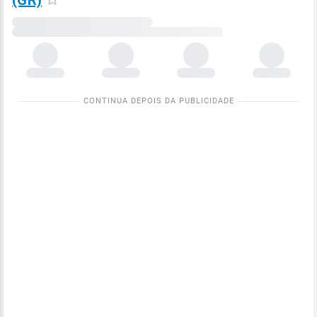
(GR)
Carregando
dados
meteorológicos