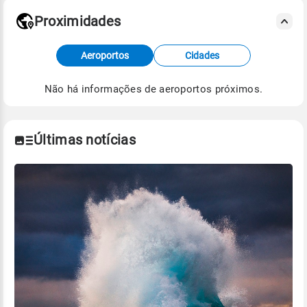
Proximidades
Fonte: dados combinados de estações
Aeroportos
Cidades
meteorológicas e satélite do Centro de Previsão
de Tempo e Estudos Climáticos (CPTEC).
Não há informações de aeroportos próximos.
Para obter mais informações sobre os dados
climáticos,
clique aqui.
Últimas notícias