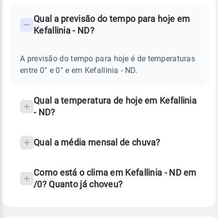
FAQ
CLIMA,
PREVISÃO
Qual a previsão do tempo para hoje em
-
DO
Kefallinia - ND?
TEMPO
Perguntas
HOJE
E
frequentes
NOTÍCIAS
EM
A previsão do tempo para hoje é de temperaturas
sobre
KEFALLINIA
entre 0° e 0° e em Kefallinia - ND.
-
chuva
ND
e
temperatura
Qual a temperatura de hoje em Kefallinia
- ND?
Qual a média mensal de chuva?
Como está o clima em Kefallinia - ND em
/0? Quanto já choveu?
Fonte: 30 anos de dados de reanálise ERA5.