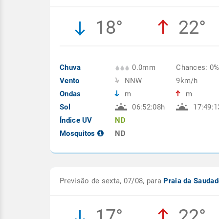
18°
22°
Chuva
0.0mm
Chances: 0
Vento
NNW
9km/h
Ondas
m
m
Sol
06:52:08h
17:49:1
Índice UV
ND
Mosquitos
ND
Previsão de sexta, 07/08, para
Praia da Sauda
17°
22°