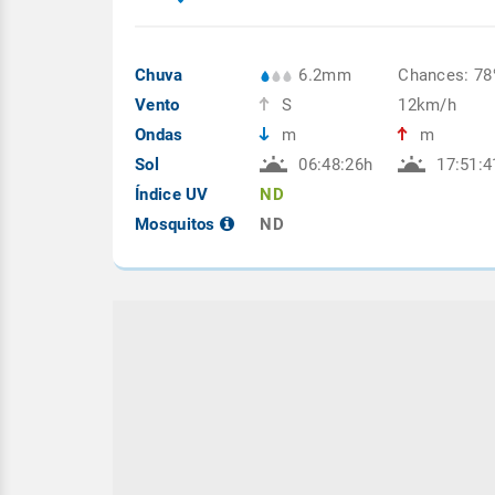
Chuva
6.2mm
Chances: 7
Vento
S
12km/h
Ondas
m
m
Sol
06:48:26h
17:51:4
Índice UV
ND
Mosquitos
ND