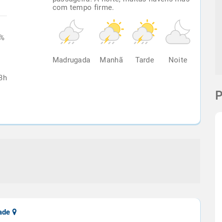
com tempo firme.
2%
Madrugada
Manhã
Tarde
Noite
3h
P
dade