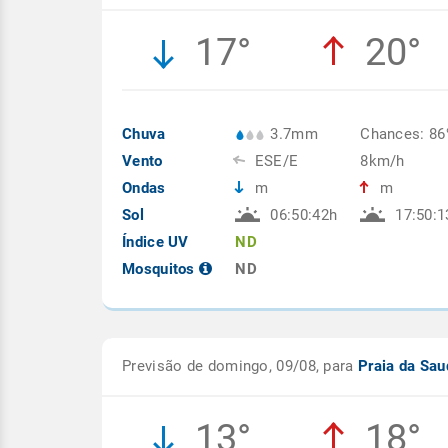
17°
20°
Chuva
3.7mm
Chances: 8
Vento
ESE/E
8km/h
Ondas
m
m
Sol
06:50:42h
17:50:1
Índice UV
ND
Mosquitos
ND
Previsão de domingo, 09/08, para
Praia da Sa
13°
18°