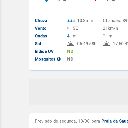
Chuva
10.3mm
Chances: 8
Vento
SE
21km/h
Ondas
m
m
Sol
06:49:58h
17:50:4
Índice UV
ND
Mosquitos
ND
Previsão de segunda, 10/08, para
Praia da Sa