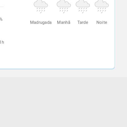
8%
Madrugada
Manhã
Tarde
Noite
1h