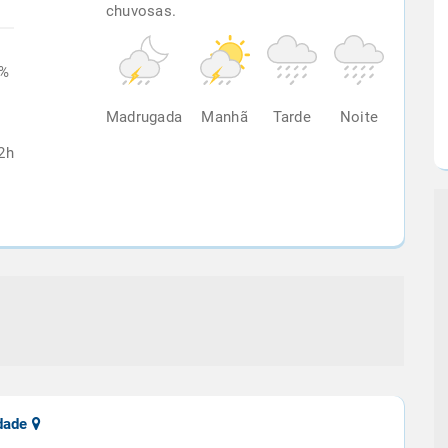
chuvosas.
9%
Madrugada
Manhã
Tarde
Noite
2h
udade