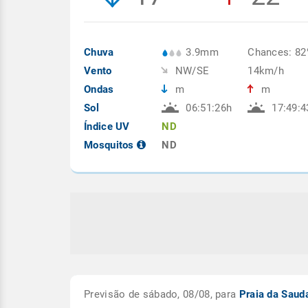
Chuva
3.9mm
Chances: 8
Vento
NW/SE
14km/h
Ondas
m
m
Sol
06:51:26h
17:49:4
Índice UV
ND
Mosquitos
ND
Previsão de sábado, 08/08, para
Praia da Sau