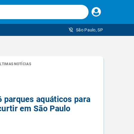
Faça
seu
login
São Paulo, SP
 brasileiro
LTIMAS NOTÍCIAS
6 parques aquáticos para
curtir em São Paulo