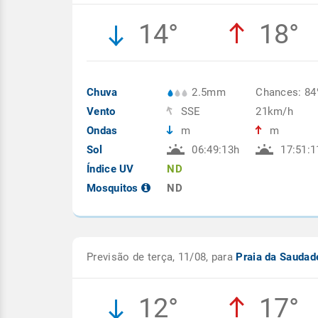
14°
18°
Chuva
2.5mm
Chances: 8
Vento
SSE
21km/h
Ondas
m
m
Sol
06:49:13h
17:51:1
Índice UV
ND
Mosquitos
ND
Previsão de terça, 11/08, para
Praia da Sauda
12°
17°