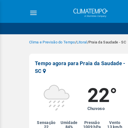
Clima e Previsão do Tempo
/
Litoral
/
Praia da Saudade - SC
Tempo agora para Praia da Saudade -
SC
22°
Equipe Cli
Chuvoso
Sensação
Umidade
Pressão
Vento
22
84%
1009 hPa
13 km/h