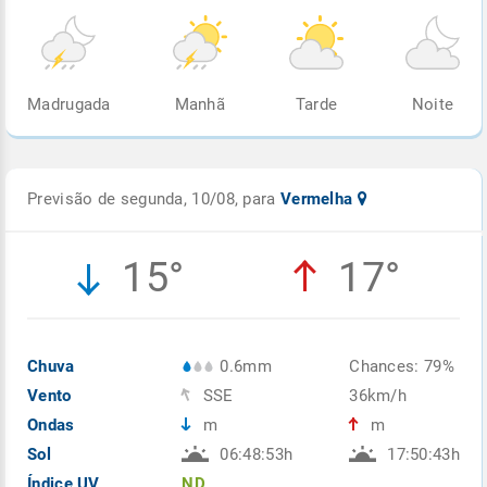
Madrugada
Manhã
Tarde
Noite
Previsão de segunda, 10/08, para
Vermelha
15°
17°
Chuva
0.6mm
Chances: 79%
Vento
SSE
36km/h
Ondas
m
m
Sol
06:48:53h
17:50:43h
Índice UV
ND