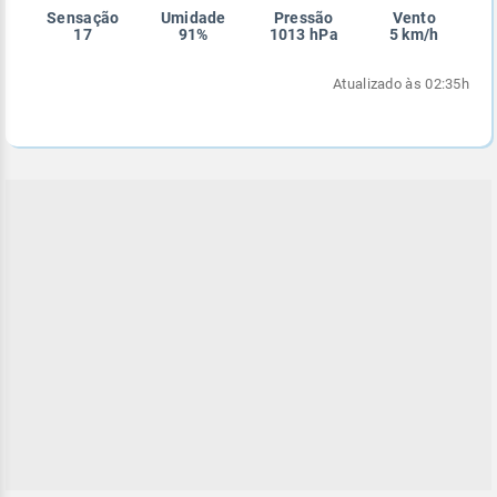
Sensação
Umidade
Pressão
Vento
Enviar
Enviar
Enviar
Enviar
Enviar
17
91%
1013 hPa
5 km/h
Enviar
Atualizado às 02:35h