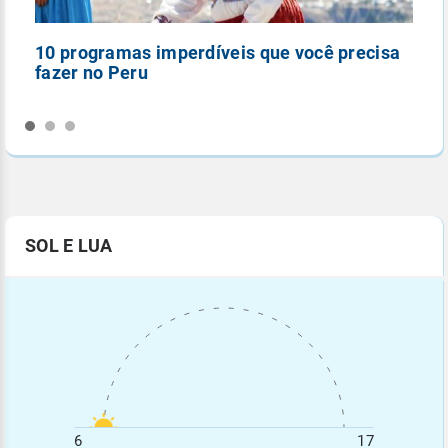
10 programas imperdíveis que você precisa
5
fazer no Peru
n
SOL E LUA
6
17