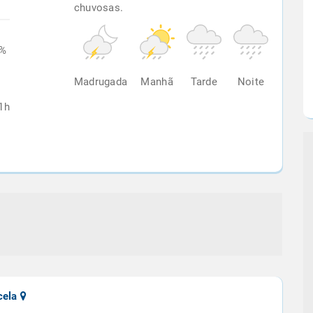
chuvosas.
9%
Madrugada
Manhã
Tarde
Noite
1h
cela