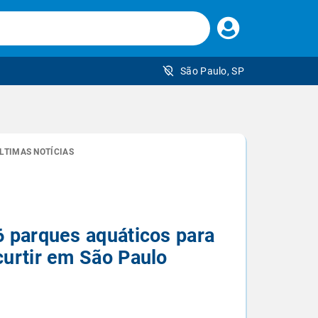
Faça
seu
login
São Paulo, SP
 brasileiro
LTIMAS NOTÍCIAS
6 parques aquáticos para
curtir em São Paulo