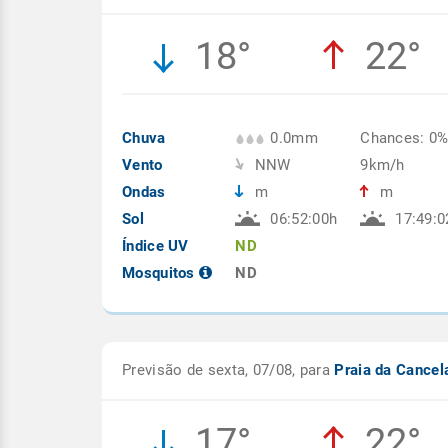
18°
22°
Chuva
0.0mm
Chances: 0
Vento
NNW
9km/h
Ondas
m
m
Sol
06:52:00h
17:49:0
Índice UV
ND
Mosquitos
ND
Previsão de sexta, 07/08, para
Praia da Cance
17°
22°