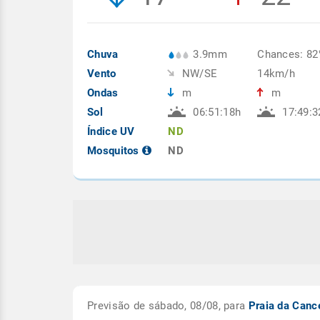
Chuva
3.9mm
Chances: 8
Vento
NW/SE
14km/h
Ondas
m
m
Sol
06:51:18h
17:49:3
Índice UV
ND
Mosquitos
ND
Previsão de sábado, 08/08, para
Praia da Canc