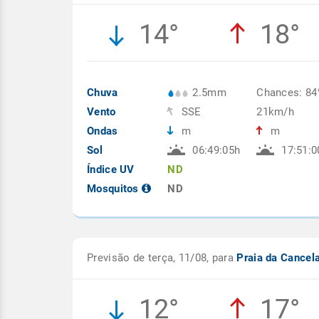
14°
18°
Chuva
2.5mm
Chances: 8
Vento
SSE
21km/h
Ondas
m
m
Sol
06:49:05h
17:51:0
Índice UV
ND
Mosquitos
ND
Previsão de terça, 11/08, para
Praia da Cancel
12°
17°