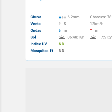
Chuva
6.2mm
Chances: 7
Vento
S
12km/h
Ondas
m
m
Sol
06:48:18h
17:51:2
Índice UV
ND
Mosquitos
ND