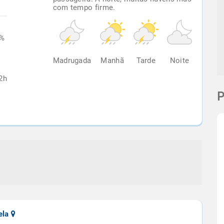
com tempo firme.
2%
Madrugada
Manhã
Tarde
Noite
2h
P
ela