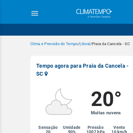
Clima e Previsão do Tempo
/
Litoral
/
Praia da Cancela - SC
Tempo agora para Praia da Cancela -
SC
20°
Equipe Cli
Muitas nuvens
Sensação
Umidade
Pressão
Vento
20
90%
1007 hPa
10 km/h