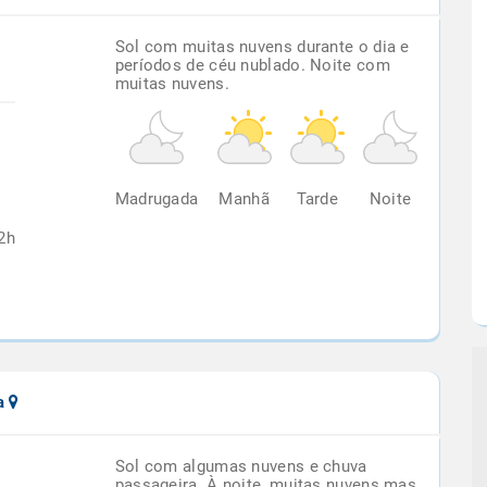
Sol com muitas nuvens durante o dia e
períodos de céu nublado. Noite com
muitas nuvens.
%
Madrugada
Manhã
Tarde
Noite
2h
la
Sol com algumas nuvens e chuva
passageira. À noite, muitas nuvens mas