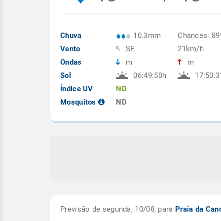
Chuva
10.3mm
Chances: 8
Vento
SE
21km/h
Ondas
m
m
Sol
06:49:50h
17:50:3
Índice UV
ND
Mosquitos
ND
Previsão de segunda, 10/08, para
Praia da Can