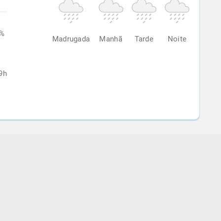
8%
Madrugada
Manhã
Tarde
Noite
9h