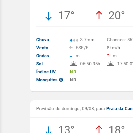
17°
20°
Chuva
3.7mm
Chances: 8
Vento
ESE/E
8km/h
Ondas
m
m
Sol
06:50:35h
17:50:0
Índice UV
ND
Mosquitos
ND
Previsão de domingo, 09/08, para
Praia da Ca
13°
18°