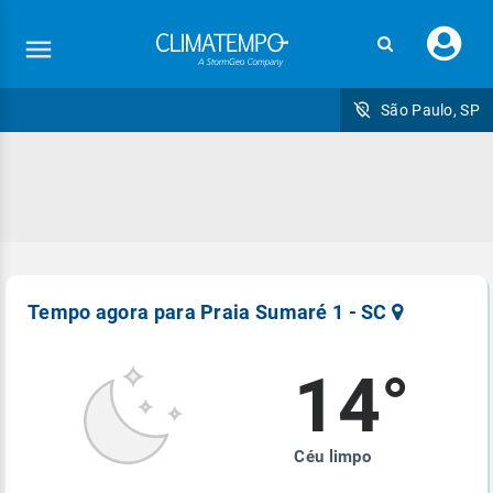
Faç
seu
logi
São Paulo, SP
Cadastre-se para receber o nosso Mídia Kit
Cadastre-se para receber o nosso Mídia Kit
Cadastre-se para receber o nosso Mídia Kit
Cadastre-se para receber o nosso Mídia Kit
Cadastre-se para receber o nosso Mídia Kit
Cadastre-se para receber o nosso manual
de veiculação
Nome
Nome
Nome
Nome
Nome
Nome
privacidade e
baseado no ordenamento jurídico brasileiro
Tempo agora para Praia Sumaré 1 - SC
Email
Email
Email
Email
Email
*
*
*
*
*
Email
*
14°
Empresa
Empresa
Empresa
Empresa
Empresa
Empresa
Equipe Climatempo.
Céu limpo