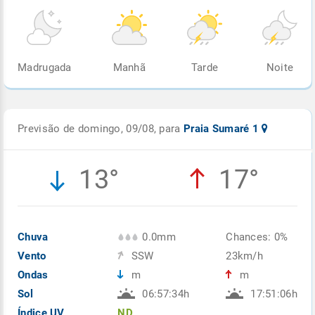
Madrugada
Manhã
Tarde
Noite
Previsão de domingo, 09/08, para
Praia Sumaré 1
13°
17°
Chuva
0.0mm
Chances: 0%
Vento
SSW
23km/h
Ondas
m
m
Sol
06:57:34h
17:51:06h
Índice UV
ND