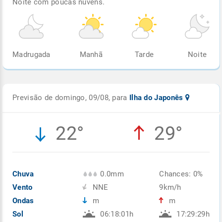
Noite com poucas nuvens.
Madrugada
Manhã
Tarde
Noite
Previsão de domingo, 09/08, para
Ilha do Japonês
22°
29°
Chuva
0.0mm
Chances: 0%
Vento
NNE
9km/h
Ondas
m
m
Sol
06:18:01h
17:29:29h