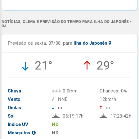
NOTÍCIAS, CLIMA E PREVISÃO DO TEMPO PARA ILHA DO JAPONÊS -
RJ
Previsão de sexta, 07/08, para
Ilha do Japonês
21°
29°
Chuva
0.0mm
Chances: 0%
Vento
NNE
12km/h
Ondas
m
m
Sol
06:19:17h
17:28:42h
Índice UV
ND
Mosquitos
ND