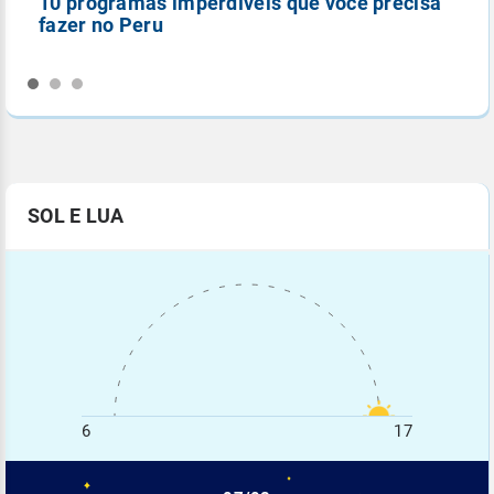
10 programas imperdíveis que você precisa
5
fazer no Peru
n
SOL E LUA
6
17