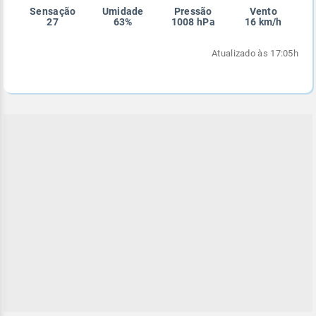
Sensação
Umidade
Pressão
Vento
Enviar
Enviar
Enviar
Enviar
Enviar
27
63%
1008 hPa
16 km/h
Enviar
Atualizado às 17:05h