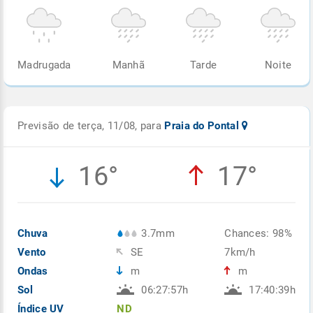
Madrugada
Manhã
Tarde
Noite
Previsão de terça, 11/08, para
Praia do Pontal
16°
17°
Chuva
3.7mm
Chances: 98%
Vento
SE
7km/h
Ondas
m
m
Sol
06:27:57h
17:40:39h
Índice UV
ND