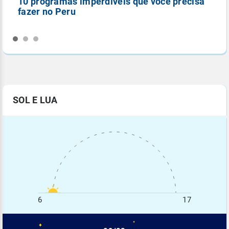
10 programas imperdíveis que você precisa
5
fazer no Peru
n
SOL E LUA
6
17