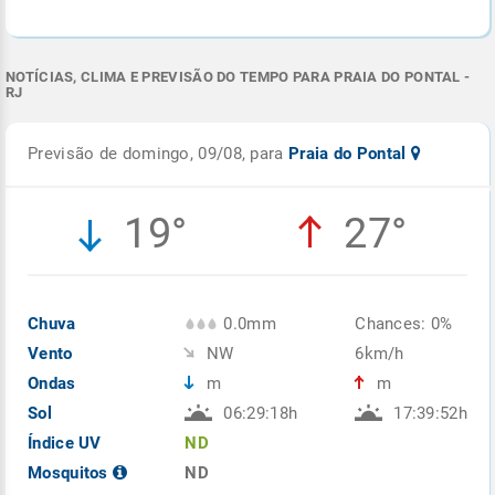
NOTÍCIAS, CLIMA E PREVISÃO DO TEMPO PARA PRAIA DO PONTAL -
RJ
Previsão de domingo, 09/08, para
Praia do Pontal
19°
27°
Chuva
0.0mm
Chances: 0%
Vento
NW
6km/h
Ondas
m
m
Sol
06:29:18h
17:39:52h
Índice UV
ND
Mosquitos
ND