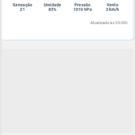
Sensação
Umidade
Pressão
Vento
Enviar
Enviar
Enviar
Enviar
Enviar
21
83%
1010 hPa
3 km/h
Enviar
Atualizado às 03:03h