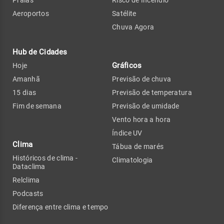
Praias
Risco de Incêndio
Aeroportos
Satélite
Chuva Agora
Hub de Cidades
Gráficos
Hoje
Amanhã
Previsão de chuva
15 dias
Previsão de temperatura
Fim de semana
Previsão de umidade
Vento hora a hora
Índice UV
Clima
Tábua de marés
Históricos de clima -
Climatologia
Dataclima
Relclima
Podcasts
Diferença entre clima e tempo