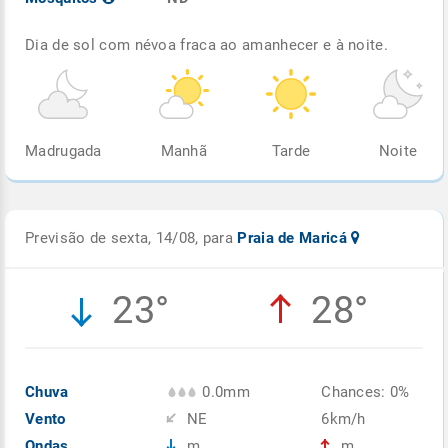
Dia de sol com névoa fraca ao amanhecer e à noite.
Madrugada
Manhã
Tarde
Noite
Previsão de sexta, 14/08, para
Praia de Maricá
23°
28°
Chuva
0.0mm
Chances: 0%
Vento
NE
6km/h
Ondas
m
m