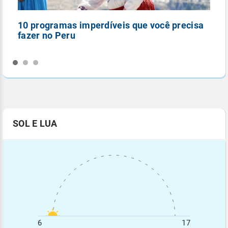
10 programas imperdíveis que você precisa
5
fazer no Peru
n
SOL E LUA
6
17