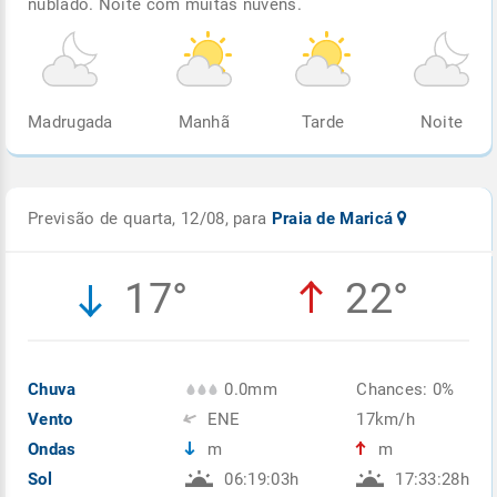
nublado. Noite com muitas nuvens.
Madrugada
Manhã
Tarde
Noite
Previsão de quarta, 12/08, para
Praia de Maricá
17°
22°
Chuva
0.0mm
Chances: 0%
Vento
ENE
17km/h
Ondas
m
m
Sol
06:19:03h
17:33:28h