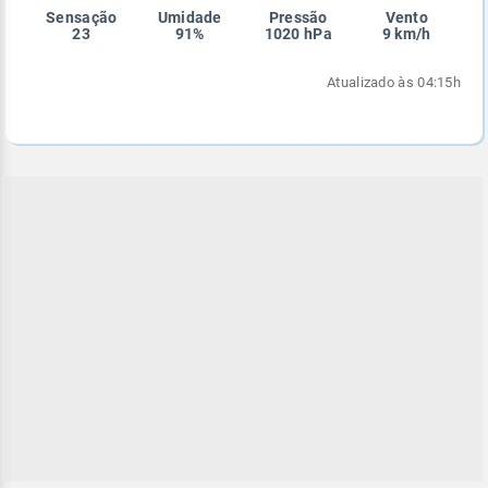
Sensação
Umidade
Pressão
Vento
Enviar
Enviar
Enviar
Enviar
Enviar
23
91%
1020 hPa
9 km/h
Enviar
Atualizado às 04:15h