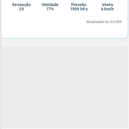
Sensação
Umidade
Pressão
Vento
Enviar
Enviar
Enviar
Enviar
Enviar
25
77%
1009 hPa
6 km/h
Enviar
Atualizado às 02:45h