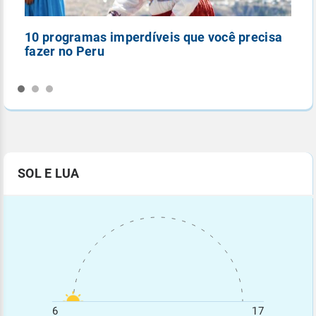
10 programas imperdíveis que você precisa
5
fazer no Peru
n
SOL E LUA
6
17