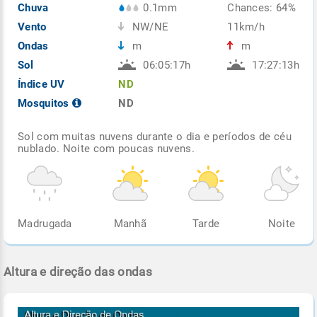
Chuva
0.1mm
Chances: 64%
Vento
NW/NE
11km/h
Ondas
m
m
Sol
06:05:17h
17:27:13h
Índice UV
ND
Mosquitos
ND
Sol com muitas nuvens durante o dia e períodos de céu
nublado. Noite com poucas nuvens.
Madrugada
Manhã
Tarde
Noite
Altura e direção das ondas