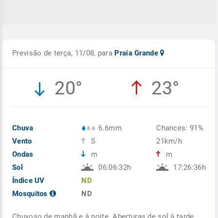
Previsão de terça, 11/08, para
Praia Grande
20°
23°
Chuva
6.6mm
Chances: 91%
Vento
S
21km/h
Ondas
m
m
Sol
06:06:32h
17:26:36h
Índice UV
ND
Mosquitos
ND
Chuvoso de manhã e à noite. Aberturas de sol à tarde,