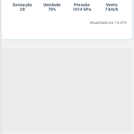
Sensação
Umidade
Pressão
Vento
Enviar
Enviar
Enviar
Enviar
Enviar
28
70%
1014 hPa
7 km/h
Enviar
Atualizado às 10:47h