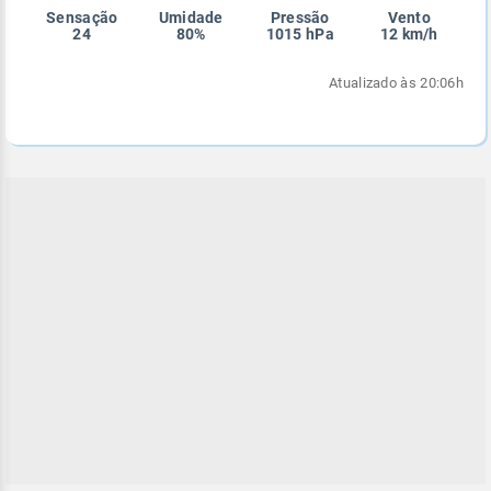
Sensação
Umidade
Pressão
Vento
Enviar
Enviar
Enviar
Enviar
Enviar
24
80%
1015 hPa
12 km/h
Enviar
Atualizado às 20:06h