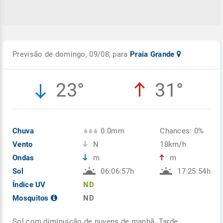
Previsão de domingo, 09/08, para
Praia Grande
23°
31°
Chuva
0.0mm
Chances: 0%
Vento
N
18km/h
Ondas
m
m
Sol
06:06:57h
17:25:54h
Índice UV
ND
Mosquitos
ND
Sol com diminuição de nuvens de manhã. Tarde