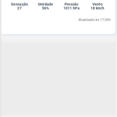
Sensação
Umidade
Pressão
Vento
Enviar
Enviar
Enviar
Enviar
Enviar
27
56%
1011 hPa
18 km/h
Enviar
Atualizado às 17:20h