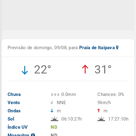
Previsão de domingo, 09/08, para
Praia de Itaipava
22°
31°
Chuva
0.0mm
Chances: 0%
Vento
NNE
9km/h
Ondas
m
m
Sol
06:10:27h
17:27:10h
Índice UV
ND
Mosquitos
ND