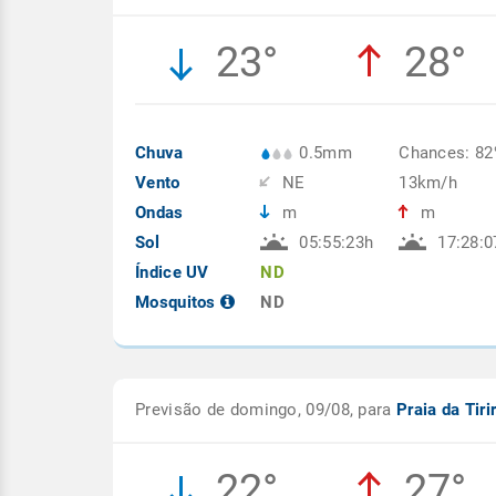
23°
28°
Chuva
0.5mm
Chances: 8
Vento
NE
13km/h
Ondas
m
m
Sol
05:55:23h
17:28:0
Índice UV
ND
Mosquitos
ND
Previsão de domingo, 09/08, para
Praia da Tiri
22°
27°