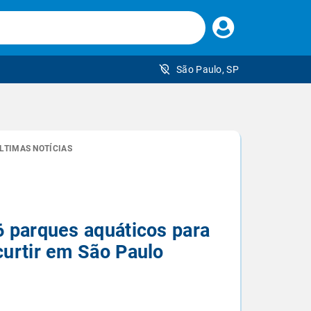
Faça
seu
login
São Paulo, SP
 brasileiro
LTIMAS NOTÍCIAS
6 parques aquáticos para
curtir em São Paulo