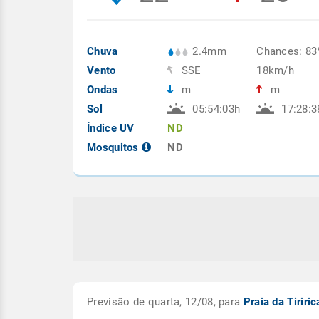
Chuva
2.4mm
Chances: 8
Vento
SSE
18km/h
Ondas
m
m
Sol
05:54:03h
17:28:3
Índice UV
ND
Mosquitos
ND
Previsão de quarta, 12/08, para
Praia da Tiriri