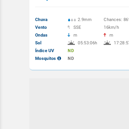
Chuva
2.9mm
Chances: 8
Vento
SSE
16km/h
Ondas
m
m
Sol
05:53:06h
17:28:5
Índice UV
ND
Mosquitos
ND