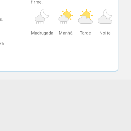
firme.
6%
Madrugada
Manhã
Tarde
Noite
7h