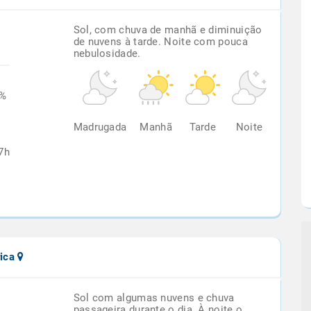
Sol, com chuva de manhã e diminuição
de nuvens à tarde. Noite com pouca
nebulosidade.
2%
Madrugada
Manhã
Tarde
Noite
7h
rica
Sol com algumas nuvens e chuva
passageira durante o dia. À noite o