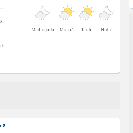
3%
Madrugada
Manhã
Tarde
Noite
8h
ca