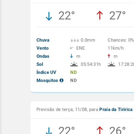
22°
27°
Chuva
0.0mm
Chances: 0
Vento
ENE
11km/h
Ondas
m
m
Sol
05:54:31h
17:28:2
Índice UV
ND
Mosquitos
ND
Previsão de terça, 11/08, para
Praia da Tiririca
22°
26°