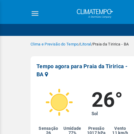
Clima e Previsão do Tempo
/
Litoral
/
Praia da Tiririca - BA
Tempo agora para Praia da Tiririca -
BA
26°
Equipe Cli
Sol
Sensação
Umidade
Pressão
Vento
26
77%
1017 hPa
11 km/h