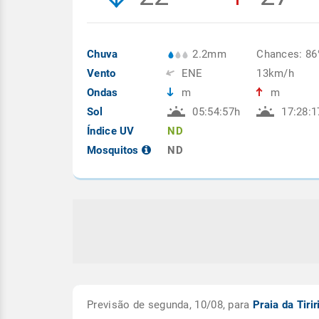
Chuva
2.2mm
Chances: 8
Vento
ENE
13km/h
Ondas
m
m
Sol
05:54:57h
17:28:1
Índice UV
ND
Mosquitos
ND
Previsão de segunda, 10/08, para
Praia da Tiri