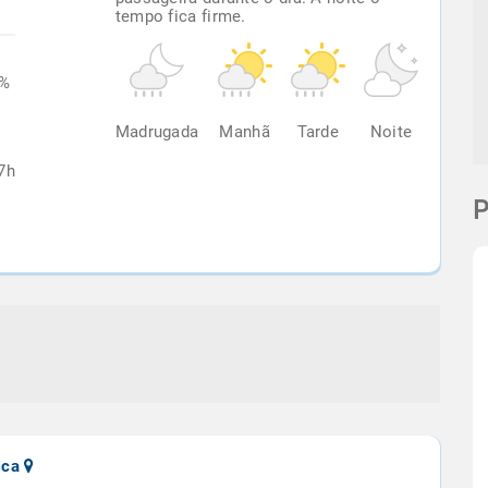
tempo fica firme.
6%
Madrugada
Manhã
Tarde
Noite
7h
P
rica