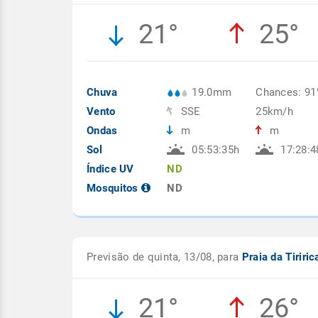
21°
25°
Chuva
19.0mm
Chances: 9
Vento
SSE
25km/h
Ondas
m
m
Sol
05:53:35h
17:28:4
Índice UV
ND
Mosquitos
ND
Previsão de quinta, 13/08, para
Praia da Tiriri
21°
26°