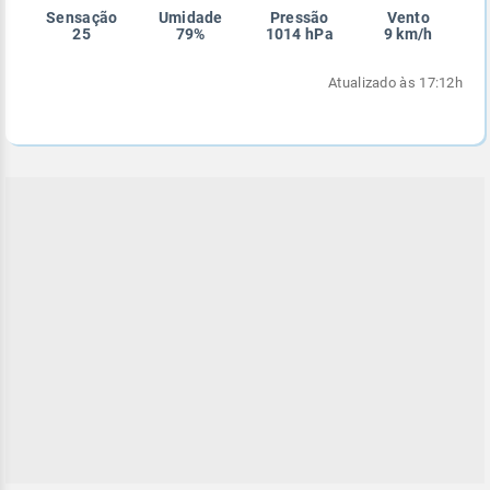
Sensação
Umidade
Pressão
Vento
Enviar
Enviar
Enviar
Enviar
Enviar
25
79%
1014 hPa
9 km/h
Enviar
Atualizado às 17:12h