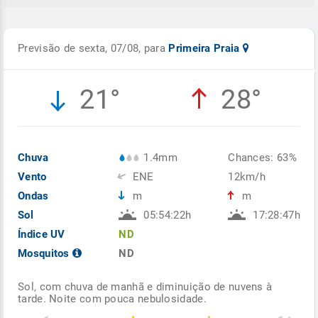
Previsão de sexta, 07/08, para
Primeira Praia
21°
28°
Chuva
1.4mm
Chances: 63%
Vento
ENE
12km/h
Ondas
m
m
Sol
05:54:22h
17:28:47h
Índice UV
ND
Mosquitos
ND
Sol, com chuva de manhã e diminuição de nuvens à
tarde. Noite com pouca nebulosidade.