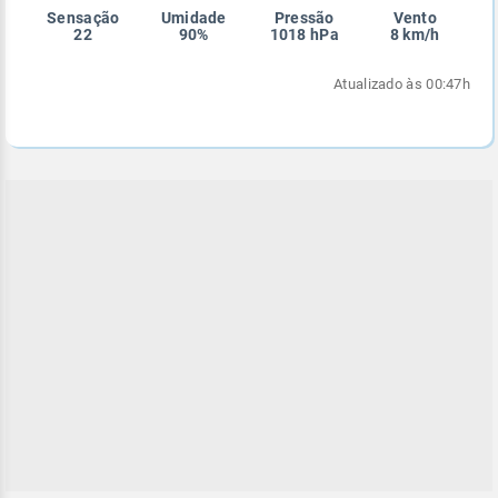
Sensação
Umidade
Pressão
Vento
Enviar
Enviar
Enviar
Enviar
Enviar
22
90%
1018 hPa
8 km/h
Enviar
Atualizado às 00:47h