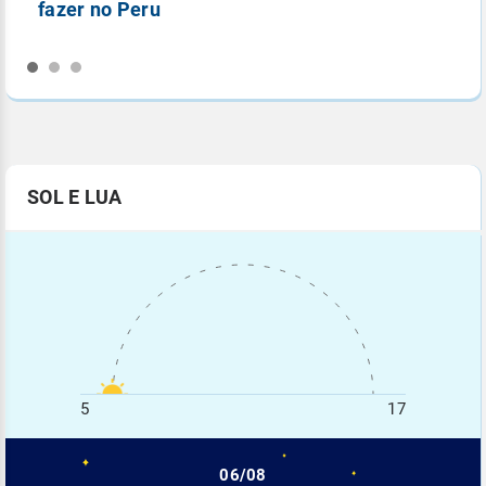
fazer no Peru
n
SOL E LUA
5
17
06/08