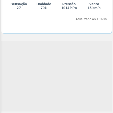
Sensação
Umidade
Pressão
Vento
Enviar
Enviar
Enviar
Enviar
Enviar
27
70%
1014 hPa
15 km/h
Enviar
Atualizado às 15:53h