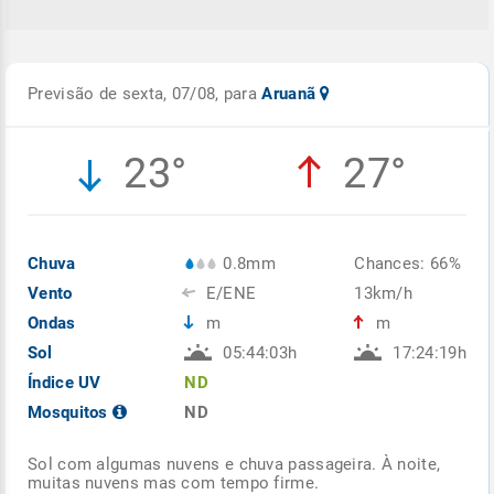
Previsão de sexta, 07/08, para
Aruanã
23°
27°
Chuva
0.8mm
Chances: 66%
Vento
E/ENE
13km/h
Ondas
m
m
Sol
05:44:03h
17:24:19h
Índice UV
ND
Mosquitos
ND
Sol com algumas nuvens e chuva passageira. À noite,
muitas nuvens mas com tempo firme.