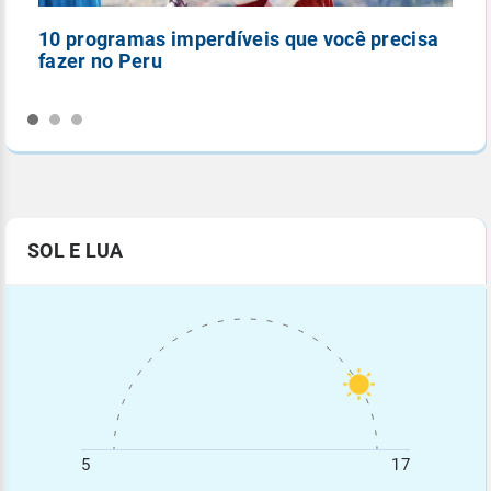
10 programas imperdíveis que você precisa
5
fazer no Peru
n
SOL E LUA
5
17