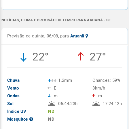
NOTÍCIAS, CLIMA E PREVISÃO DO TEMPO PARA ARUANÃ - SE
Previsão de quinta, 06/08, para
Aruanã
22°
27°
Chuva
1.2mm
Chances: 59%
Vento
E
8km/h
Ondas
m
m
Sol
05:44:23h
17:24:12h
Índice UV
ND
Mosquitos
ND