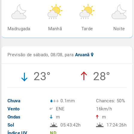
Madrugada
Manhã
Tarde
Noite
Previsão de sábado, 08/08, para
Aruanã
23°
28°
Chuva
0.1mm
Chances: 50%
Vento
ENE
16km/h
Ondas
m
m
Sol
05:43:42h
17:24:26h
Índice UV
ND