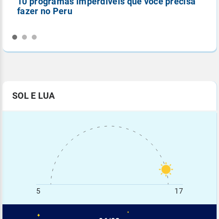
10 programas imperdíveis que você precisa
5
fazer no Peru
n
SOL E LUA
5
17