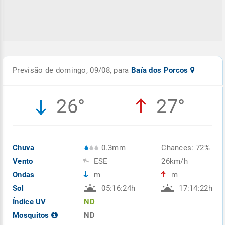
Previsão de domingo, 09/08, para
Baía dos Porcos
26°
27°
Chuva
0.3mm
Chances: 72%
Vento
ESE
26km/h
Ondas
m
m
Sol
05:16:24h
17:14:22h
Índice UV
ND
Mosquitos
ND