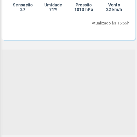
Sensação
Umidade
Pressão
Vento
Enviar
Enviar
Enviar
Enviar
Enviar
27
71%
1013 hPa
22 km/h
Enviar
Atualizado às 16:56h