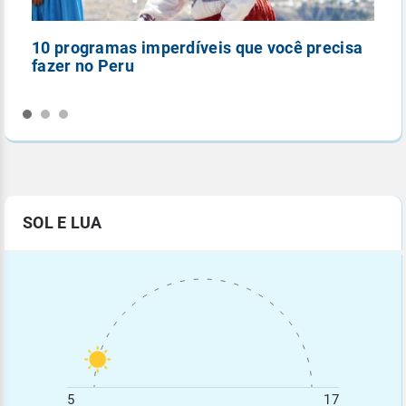
10 programas imperdíveis que você precisa
5
fazer no Peru
n
SOL E LUA
5
17