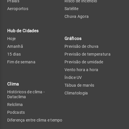
Praias
Risco de Incêndio
Aeroportos
Satélite
Chuva Agora
Hub de Cidades
Gráficos
Hoje
Amanhã
Previsão de chuva
15 dias
Previsão de temperatura
Fim de semana
Previsão de umidade
Vento hora a hora
Índice UV
Clima
Tábua de marés
Históricos de clima -
Climatologia
Dataclima
Relclima
Podcasts
Diferença entre clima e tempo