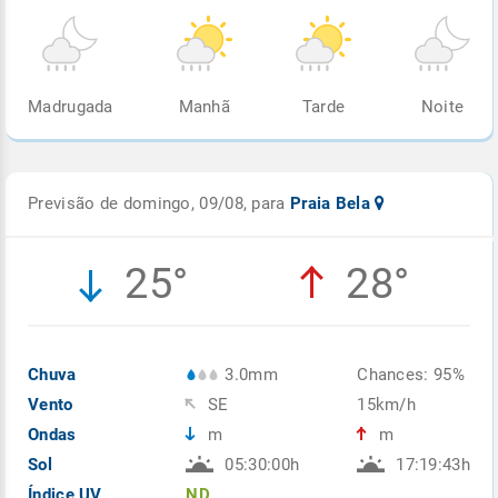
Madrugada
Manhã
Tarde
Noite
Previsão de domingo, 09/08, para
Praia Bela
25°
28°
Chuva
3.0mm
Chances: 95%
Vento
SE
15km/h
Ondas
m
m
Sol
05:30:00h
17:19:43h
Índice UV
ND