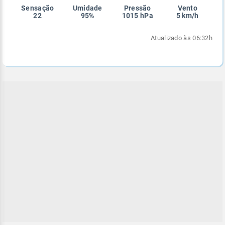
Sensação
Umidade
Pressão
Vento
Enviar
Enviar
Enviar
Enviar
Enviar
22
95%
1015 hPa
5 km/h
Enviar
Atualizado às 06:32h