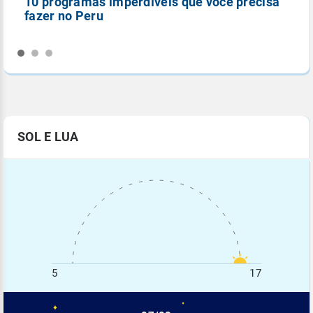
10 programas imperdíveis que você precisa
5
fazer no Peru
n
SOL E LUA
5
17