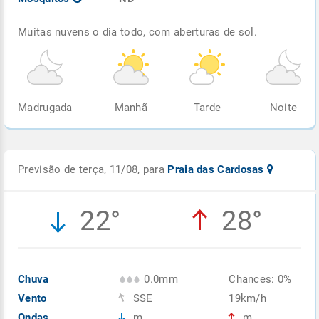
Muitas nuvens o dia todo, com aberturas de sol.
Madrugada
Manhã
Tarde
Noite
Previsão de terça, 11/08, para
Praia das Cardosas
22°
28°
Chuva
0.0mm
Chances: 0%
Vento
SSE
19km/h
Ondas
m
m