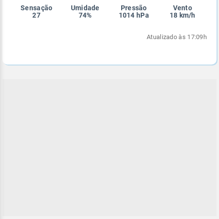
Sensação
Umidade
Pressão
Vento
Enviar
Enviar
Enviar
Enviar
Enviar
27
74%
1014 hPa
18 km/h
Enviar
Atualizado às 17:09h