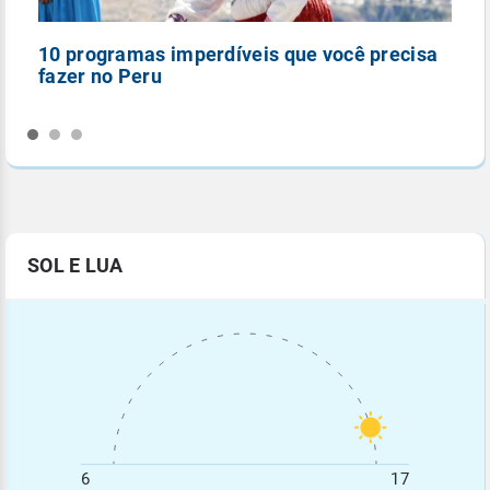
10 programas imperdíveis que você precisa
5
fazer no Peru
n
SOL E LUA
6
17