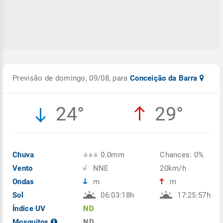
Previsão de domingo, 09/08, para
Conceição da Barra
24°
29°
Chuva
0.0mm
Chances: 0%
Vento
NNE
20km/h
Ondas
m
m
Sol
06:03:18h
17:25:57h
Índice UV
ND
Mosquitos
ND