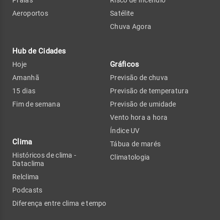
Praias
Risco de Incêndio
Aeroportos
Satélite
Chuva Agora
Hub de Cidades
Gráficos
Hoje
Amanhã
Previsão de chuva
15 dias
Previsão de temperatura
Fim de semana
Previsão de umidade
Vento hora a hora
Índice UV
Clima
Tábua de marés
Históricos de clima -
Climatologia
Dataclima
Relclima
Podcasts
Diferença entre clima e tempo