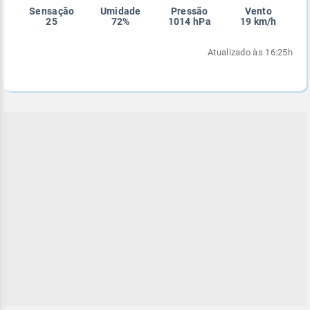
Sensação
Umidade
Pressão
Vento
Enviar
Enviar
Enviar
Enviar
Enviar
25
72%
1014 hPa
19 km/h
Enviar
Atualizado às 16:25h