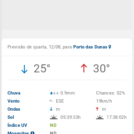
Previsão de quarta, 12/08, para
Porto das Dunas
25°
30°
Chuva
0.9mm
Chances: 52%
Vento
ESE
19km/h
Ondas
m
m
Sol
05:39:33h
17:38:02h
Índice UV
ND
Mosquitos
ND