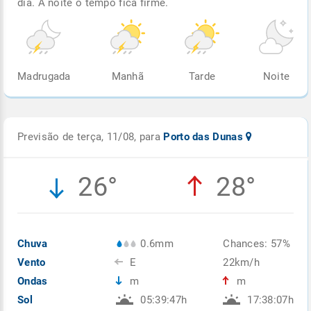
dia. À noite o tempo fica firme.
Madrugada
Manhã
Tarde
Noite
Previsão de terça, 11/08, para
Porto das Dunas
26°
28°
Chuva
0.6mm
Chances: 57%
Vento
E
22km/h
Ondas
m
m
Sol
05:39:47h
17:38:07h