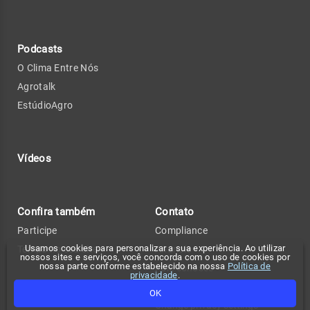
Podcasts
O Clima Entre Nós
Agrotalk
EstúdioAgro
Vídeos
Confira também
Contato
Participe
Compliance
Usamos cookies para personalizar a sua experiência. Ao utilizar
Tempo no seu site
Anuncie
nossos sites e serviços, você concorda com o uso de cookies por
nossa parte conforme estabelecido na nossa
Política de
Fale conosco
privacidade
.
Política de privacidade
OK
Change privacy settings