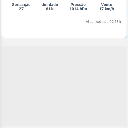
Sensação
Umidade
Pressão
Vento
Enviar
Enviar
Enviar
Enviar
Enviar
27
81%
1014 hPa
17 km/h
Enviar
Atualizado às 02:13h