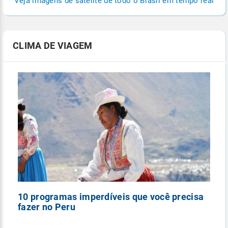
Veja imagens de satélite de todo o Brasil em tempo real
CLIMA DE VIAGEM
10 programas imperdíveis que você precisa
5
fazer no Peru
n